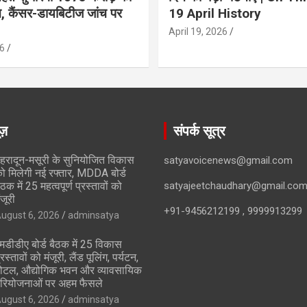
ान, कैंसर-डायबिटीज जांच पर
19 April History
April 19, 2026
6
ूज़
संपर्क सूत्र
ेहरादून-मसूरी के सुनियोजित विकास
satyavoicenews@gmail.com
ो मिलेगी नई रफ्तार, MDDA बोर्ड
ैठक में 25 महत्वपूर्ण प्रस्तावों को
satyajeetchaudhary@gmail.co
ंजूरी
+91-9456212199 , 9999913299
ugust 6, 2026
adminsatya
मडीडीए बोर्ड बैठक में 25 विकास
्रस्तावों को मंजूरी, लैंड पूलिंग, पर्यटन,
ोटल, औद्योगिक भवन और व्यावसायिक
रियोजनाओं पर अहम फैसले
ugust 6, 2026
adminsatya