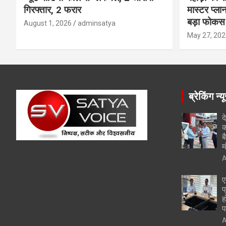
गिरफ्तार, 2 फरार
मास्टर प्ल
बड़ा फोकस
August 1, 2026
adminsatya
May 27, 202
ब्रेकिंग न्य
द
क
ब
म
A
ए
प
ह
प
A