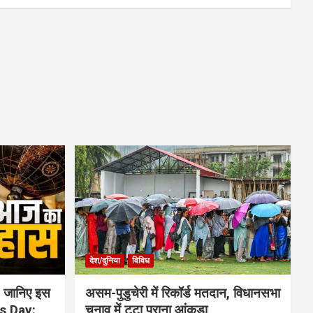
देश/दुनिया
विविध
 जानिए इस
असम-पुडुचेरी में रिकॉर्ड मतदान, विधानसभा
is Day:
चुनाव में टूटा पुराना आंकड़ा