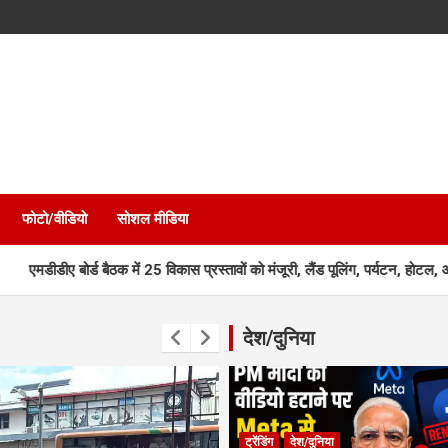
फोटो/वीडियो
सोशल मीडिया
्ड बैठक में 25 विकास प्रस्तावों को मंजूरी, लैंड पूलिंग, पर्यटन, होटल, औद्योगिक भव
देश/दुनिया
ट्रेंडिंग
देश/दुनिया