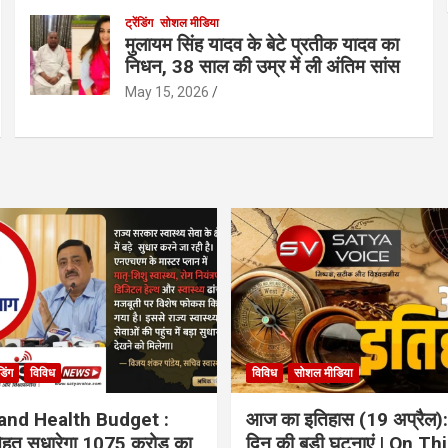
ट्रेंडिंग
सोशल मीडिया
मुलायम सिंह यादव के बेटे प्रतीक यादव का
निधन, 38 साल की उम्र में ली अंतिम सांस
May 15, 2026
ंडिंग
विविध
विविध
सोशल मीडिया
and Health Budget :
आज का इतिहास (19 अप्रैल):
 सेहत सुधारेगा 1075 करोड़ का
दिन की बड़ी घटनाएं | On Th