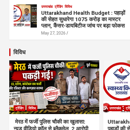
उत्तराखंड
ट्रेंडिंग
विविध
Uttarakhand Health Budget : पहाड़ों
की सेहत सुधारेगा 1075 करोड़ का मास्टर
प्लान, कैंसर-डायबिटीज जांच पर बड़ा फोकस
May 27, 2026
विविध
ट्रेंडिंग
विविध
उत्तराखंड
ट्रे
मेरठ में फर्जी पुलिस चौकी का खुलासा:
Uttarakh
न्यूड वीडियो कॉल से ब्लैकमेल, 2 आरोपी
पहाड़ों की