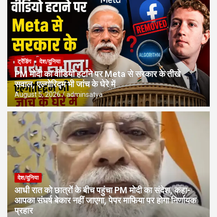
ट्रेंडिंग
देश/दुनिया
PM मोदी का वीडियो हटाने पर Meta से सरकार के तीखे
सवाल, एल्गोरिद्म भी जांच के घेरे में
August 5, 2026
adminsatya
देश/दुनिया
आधी रात को छात्रों के बीच पहुंचा PM मोदी का संदेश, कहा-
आपका संघर्ष बेकार नहीं जाएगा, पेपर माफिया पर होगा निर्णायक
प्रहार