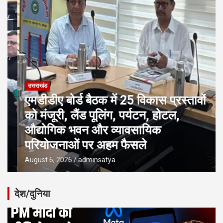
उत्तराखंड
एमडीडीए बोर्ड बैठक में 25 विकास प्रस्तावों
को मंजूरी, लैंड पूलिंग, पर्यटन, होटल,
औद्योगिक भवन और व्यावसायिक
परियोजनाओं पर अहम फैसले
August 6, 2026
adminsatya
देश/दुनिया