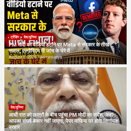
ट्रेंडिंग
देश/दुनिया
PM मोदी का वीडियो हटाने पर Meta से सरकार के तीखे
सवाल, एल्गोरिद्म भी जांच के घेरे में
August 5, 2026
adminsatya
देश/दुनिया
आधी रात को छात्रों के बीच पहुंचा PM मोदी का संदेश, कहा-
आपका संघर्ष बेकार नहीं जाएगा, पेपर माफिया पर होगा निर्णायक
प्रहार