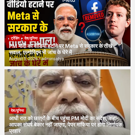
ट्रेंडिंग
देश/दुनिया
PM मोदी का वीडियो हटाने पर Meta से सरकार के तीखे
सवाल, एल्गोरिद्म भी जांच के घेरे में
August 5, 2026
adminsatya
देश/दुनिया
आधी रात को छात्रों के बीच पहुंचा PM मोदी का संदेश, कहा-
आपका संघर्ष बेकार नहीं जाएगा, पेपर माफिया पर होगा निर्णायक
प्रहार