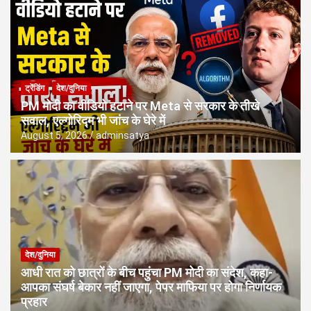
ट्रेंडिंग
देश/दुनिया
PM मोदी का वीडियो हटाने पर Meta से सरकार के तीखे
सवाल, एल्गोरिद्म भी जांच के घेरे में
August 5, 2026
adminsatya
देश/दुनिया
आधी रात को छात्रों के बीच पहुंचा PM मोदी का संदेश, कहा-
आपका संघर्ष बेकार नहीं जाएगा, पेपर माफिया पर होगा निर्णायक
प्रहार