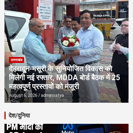
उत्तराखंड
एमडीडीए बोर्ड बैठक में 25 विकास प्रस्तावों
को मंजूरी, लैंड पूलिंग, पर्यटन, होटल,
औद्योगिक भवन और व्यावसायिक
परियोजनाओं पर अहम फैसले
August 6, 2026
adminsatya
देश/दुनिया