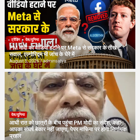
ट्रेंडिंग
देश/दुनिया
PM मोदी का वीडियो हटाने पर Meta से सरकार के तीखे
सवाल, एल्गोरिद्म भी जांच के घेरे में
August 5, 2026
adminsatya
देश/दुनिया
आधी रात को छात्रों के बीच पहुंचा PM मोदी का संदेश, कहा-
आपका संघर्ष बेकार नहीं जाएगा, पेपर माफिया पर होगा निर्णायक
प्रहार