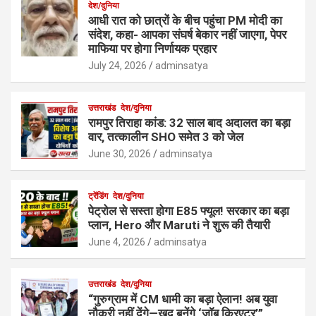
देश/दुनिया
आधी रात को छात्रों के बीच पहुंचा PM मोदी का
संदेश, कहा- आपका संघर्ष बेकार नहीं जाएगा, पेपर
माफिया पर होगा निर्णायक प्रहार
July 24, 2026
adminsatya
उत्तराखंड
देश/दुनिया
रामपुर तिराहा कांड: 32 साल बाद अदालत का बड़ा
वार, तत्कालीन SHO समेत 3 को जेल
June 30, 2026
adminsatya
ट्रेंडिंग
देश/दुनिया
पेट्रोल से सस्ता होगा E85 फ्यूल! सरकार का बड़ा
प्लान, Hero और Maruti ने शुरू की तैयारी
June 4, 2026
adminsatya
उत्तराखंड
देश/दुनिया
“गुरुग्राम में CM धामी का बड़ा ऐलान! अब युवा
नौकरी नहीं देंगे—खुद बनेंगे ‘जॉब क्रिएटर’”