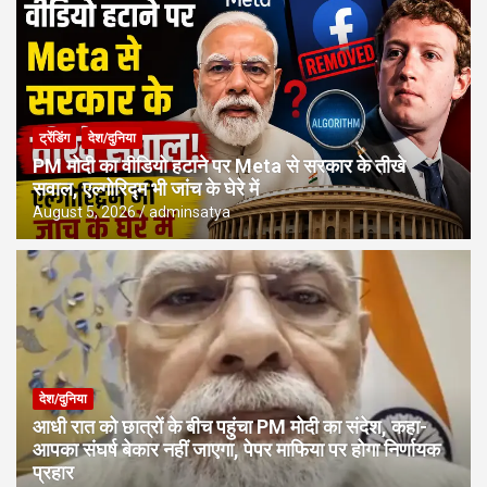
ट्रेंडिंग
देश/दुनिया
PM मोदी का वीडियो हटाने पर Meta से सरकार के तीखे
सवाल, एल्गोरिद्म भी जांच के घेरे में
August 5, 2026
adminsatya
देश/दुनिया
आधी रात को छात्रों के बीच पहुंचा PM मोदी का संदेश, कहा-
आपका संघर्ष बेकार नहीं जाएगा, पेपर माफिया पर होगा निर्णायक
प्रहार