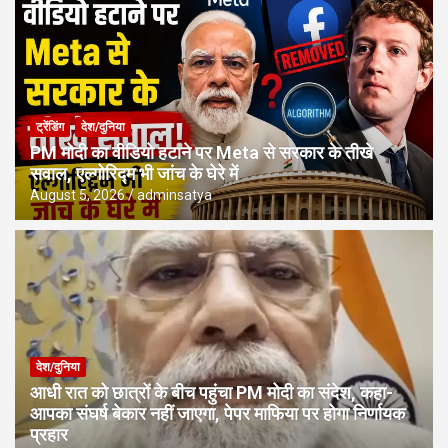
ट्रेंडिंग
देश/दुनिया
PM मोदी का वीडियो हटाने पर Meta से सरकार के तीखे
सवाल, एल्गोरिद्म भी जांच के घेरे में
August 5, 2026
adminsatya
देश/दुनिया
आधी रात को छात्रों के बीच पहुंचा PM मोदी का संदेश, कहा-
आपका संघर्ष बेकार नहीं जाएगा, पेपर माफिया पर होगा निर्णायक
प्रहार