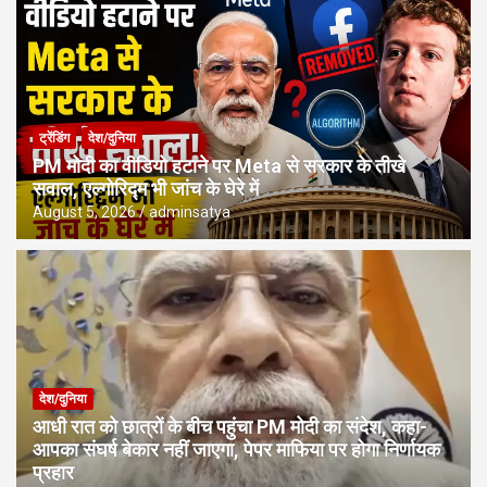
ट्रेंडिंग
देश/दुनिया
PM मोदी का वीडियो हटाने पर Meta से सरकार के तीखे
सवाल, एल्गोरिद्म भी जांच के घेरे में
August 5, 2026
adminsatya
देश/दुनिया
आधी रात को छात्रों के बीच पहुंचा PM मोदी का संदेश, कहा-
आपका संघर्ष बेकार नहीं जाएगा, पेपर माफिया पर होगा निर्णायक
प्रहार