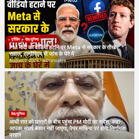
ट्रेंडिंग
देश/दुनिया
PM मोदी का वीडियो हटाने पर Meta से सरकार के तीखे
सवाल, एल्गोरिद्म भी जांच के घेरे में
August 5, 2026
adminsatya
देश/दुनिया
आधी रात को छात्रों के बीच पहुंचा PM मोदी का संदेश, कहा-
आपका संघर्ष बेकार नहीं जाएगा, पेपर माफिया पर होगा निर्णायक
प्रहार