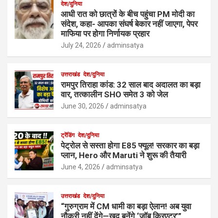
देश/दुनिया
आधी रात को छात्रों के बीच पहुंचा PM मोदी का
संदेश, कहा- आपका संघर्ष बेकार नहीं जाएगा, पेपर
माफिया पर होगा निर्णायक प्रहार
July 24, 2026
adminsatya
उत्तराखंड
देश/दुनिया
रामपुर तिराहा कांड: 32 साल बाद अदालत का बड़ा
वार, तत्कालीन SHO समेत 3 को जेल
June 30, 2026
adminsatya
ट्रेंडिंग
देश/दुनिया
पेट्रोल से सस्ता होगा E85 फ्यूल! सरकार का बड़ा
प्लान, Hero और Maruti ने शुरू की तैयारी
June 4, 2026
adminsatya
उत्तराखंड
देश/दुनिया
“गुरुग्राम में CM धामी का बड़ा ऐलान! अब युवा
नौकरी नहीं देंगे—खुद बनेंगे ‘जॉब क्रिएटर’”