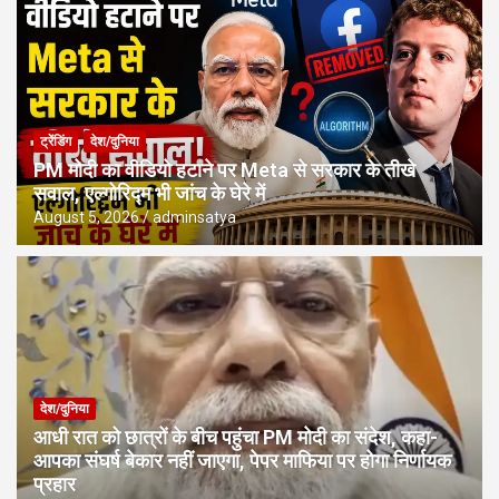
ट्रेंडिंग
देश/दुनिया
PM मोदी का वीडियो हटाने पर Meta से सरकार के तीखे
सवाल, एल्गोरिद्म भी जांच के घेरे में
August 5, 2026
adminsatya
देश/दुनिया
आधी रात को छात्रों के बीच पहुंचा PM मोदी का संदेश, कहा-
आपका संघर्ष बेकार नहीं जाएगा, पेपर माफिया पर होगा निर्णायक
प्रहार