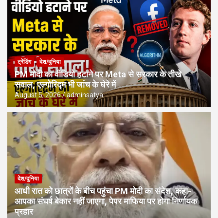
ट्रेंडिंग
देश/दुनिया
PM मोदी का वीडियो हटाने पर Meta से सरकार के तीखे
सवाल, एल्गोरिद्म भी जांच के घेरे में
August 5, 2026
adminsatya
देश/दुनिया
आधी रात को छात्रों के बीच पहुंचा PM मोदी का संदेश, कहा-
आपका संघर्ष बेकार नहीं जाएगा, पेपर माफिया पर होगा निर्णायक
प्रहार