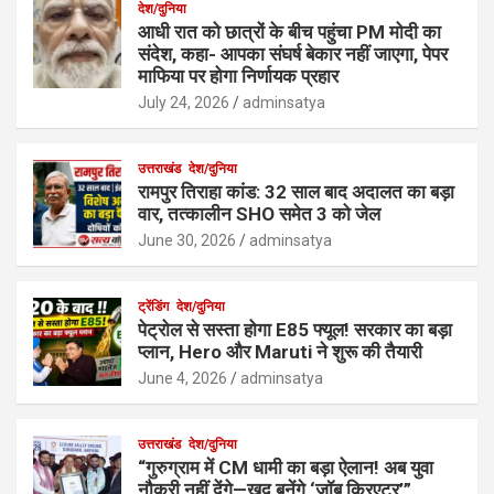
देश/दुनिया
आधी रात को छात्रों के बीच पहुंचा PM मोदी का
संदेश, कहा- आपका संघर्ष बेकार नहीं जाएगा, पेपर
माफिया पर होगा निर्णायक प्रहार
July 24, 2026
adminsatya
उत्तराखंड
देश/दुनिया
रामपुर तिराहा कांड: 32 साल बाद अदालत का बड़ा
वार, तत्कालीन SHO समेत 3 को जेल
June 30, 2026
adminsatya
ट्रेंडिंग
देश/दुनिया
पेट्रोल से सस्ता होगा E85 फ्यूल! सरकार का बड़ा
प्लान, Hero और Maruti ने शुरू की तैयारी
June 4, 2026
adminsatya
उत्तराखंड
देश/दुनिया
“गुरुग्राम में CM धामी का बड़ा ऐलान! अब युवा
नौकरी नहीं देंगे—खुद बनेंगे ‘जॉब क्रिएटर’”