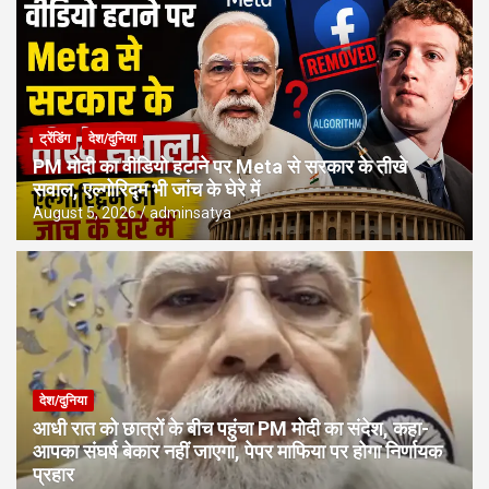
ट्रेंडिंग
देश/दुनिया
PM मोदी का वीडियो हटाने पर Meta से सरकार के तीखे
सवाल, एल्गोरिद्म भी जांच के घेरे में
August 5, 2026
adminsatya
देश/दुनिया
आधी रात को छात्रों के बीच पहुंचा PM मोदी का संदेश, कहा-
आपका संघर्ष बेकार नहीं जाएगा, पेपर माफिया पर होगा निर्णायक
प्रहार