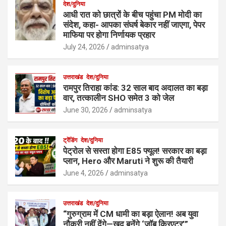
देश/दुनिया
आधी रात को छात्रों के बीच पहुंचा PM मोदी का
संदेश, कहा- आपका संघर्ष बेकार नहीं जाएगा, पेपर
माफिया पर होगा निर्णायक प्रहार
July 24, 2026
adminsatya
उत्तराखंड
देश/दुनिया
रामपुर तिराहा कांड: 32 साल बाद अदालत का बड़ा
वार, तत्कालीन SHO समेत 3 को जेल
June 30, 2026
adminsatya
ट्रेंडिंग
देश/दुनिया
पेट्रोल से सस्ता होगा E85 फ्यूल! सरकार का बड़ा
प्लान, Hero और Maruti ने शुरू की तैयारी
June 4, 2026
adminsatya
उत्तराखंड
देश/दुनिया
“गुरुग्राम में CM धामी का बड़ा ऐलान! अब युवा
नौकरी नहीं देंगे—खुद बनेंगे ‘जॉब क्रिएटर’”