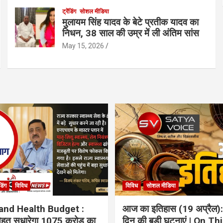
ट्रेंडिंग
सोशल मीडिया
मुलायम सिंह यादव के बेटे प्रतीक यादव का
निधन, 38 साल की उम्र में ली अंतिम सांस
May 15, 2026
ंडिंग
विविध
विविध
सोशल मीडिया
and Health Budget :
आज का इतिहास (19 अप्रैल):
 सेहत सुधारेगा 1075 करोड़ का
दिन की बड़ी घटनाएं | On Th