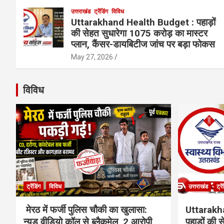
उत्तराखंड
ट्रेंडिंग
विविध
Uttarakhand Health Budget : पहाड़ों
की सेहत सुधारेगा 1075 करोड़ का मास्टर
प्लान, कैंसर-डायबिटीज जांच पर बड़ा फोकस
May 27, 2026
विविध
ट्रेंडिंग
विविध
उत्तराखंड
ट्रे
मेरठ में फर्जी पुलिस चौकी का खुलासा:
Uttarakh
न्यूड वीडियो कॉल से ब्लैकमेल, 2 आरोपी
पहाड़ों की