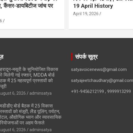
ान, कैंसर-डायबिटीज जांच पर
19 April History
April 19, 2026
6
ूज़
संपर्क सूत्र
ेहरादून-मसूरी के सुनियोजित विकास
satyavoicenews@gmail.com
ो मिलेगी नई रफ्तार, MDDA बोर्ड
ैठक में 25 महत्वपूर्ण प्रस्तावों को
satyajeetchaudhary@gmail.co
ंजूरी
+91-9456212199 , 9999913299
ugust 6, 2026
adminsatya
मडीडीए बोर्ड बैठक में 25 विकास
्रस्तावों को मंजूरी, लैंड पूलिंग, पर्यटन,
ोटल, औद्योगिक भवन और व्यावसायिक
रियोजनाओं पर अहम फैसले
ugust 6, 2026
adminsatya