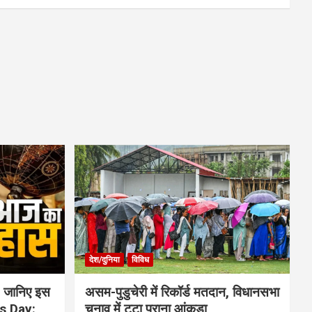
देश/दुनिया
विविध
 जानिए इस
असम-पुडुचेरी में रिकॉर्ड मतदान, विधानसभा
is Day:
चुनाव में टूटा पुराना आंकड़ा