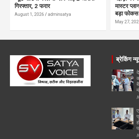
गिरफ्तार, 2 फरार
मास्टर प्ल
बड़ा फोकस
August 1, 2026
adminsatya
May 27, 202
ब्रेकिंग न्य
द
क
ब
म
A
ए
प
ह
प
A