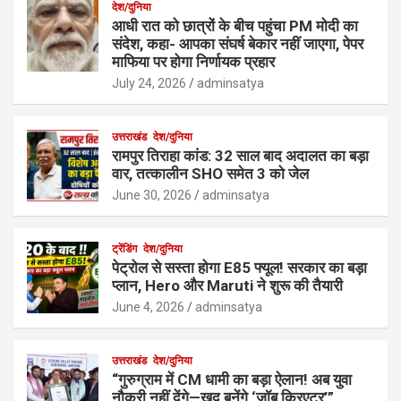
देश/दुनिया
आधी रात को छात्रों के बीच पहुंचा PM मोदी का
संदेश, कहा- आपका संघर्ष बेकार नहीं जाएगा, पेपर
माफिया पर होगा निर्णायक प्रहार
July 24, 2026
adminsatya
उत्तराखंड
देश/दुनिया
रामपुर तिराहा कांड: 32 साल बाद अदालत का बड़ा
वार, तत्कालीन SHO समेत 3 को जेल
June 30, 2026
adminsatya
ट्रेंडिंग
देश/दुनिया
पेट्रोल से सस्ता होगा E85 फ्यूल! सरकार का बड़ा
प्लान, Hero और Maruti ने शुरू की तैयारी
June 4, 2026
adminsatya
उत्तराखंड
देश/दुनिया
“गुरुग्राम में CM धामी का बड़ा ऐलान! अब युवा
नौकरी नहीं देंगे—खुद बनेंगे ‘जॉब क्रिएटर’”