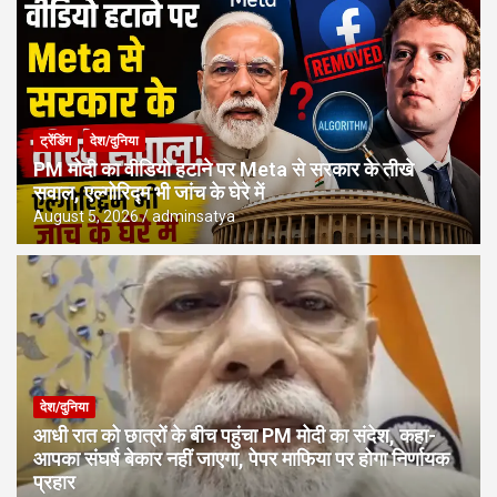
ट्रेंडिंग
देश/दुनिया
PM मोदी का वीडियो हटाने पर Meta से सरकार के तीखे
सवाल, एल्गोरिद्म भी जांच के घेरे में
August 5, 2026
adminsatya
देश/दुनिया
आधी रात को छात्रों के बीच पहुंचा PM मोदी का संदेश, कहा-
आपका संघर्ष बेकार नहीं जाएगा, पेपर माफिया पर होगा निर्णायक
प्रहार