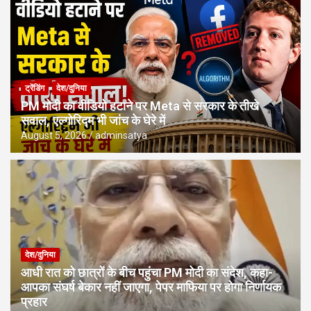
ट्रेंडिंग
देश/दुनिया
PM मोदी का वीडियो हटाने पर Meta से सरकार के तीखे
सवाल, एल्गोरिद्म भी जांच के घेरे में
August 5, 2026
adminsatya
देश/दुनिया
आधी रात को छात्रों के बीच पहुंचा PM मोदी का संदेश, कहा-
आपका संघर्ष बेकार नहीं जाएगा, पेपर माफिया पर होगा निर्णायक
प्रहार