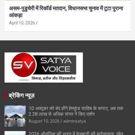
असम-पुडुचेरी में रिकॉर्ड मतदान, विधानसभा चुनाव में टूटा पुराना
आंकड़ा
April 10, 2026
ब्रेकिंग न्यूज़
10 अक्टूबर को बंद होंगे हेमकुंड साहिब के कपाट, अब तक
2.38 लाख से अधिक संगत ने किए दर्शन
August 10, 2026
adminsatya
2036 ओलंपिक की भारत में मेजबानी की मनोकामना, खेल