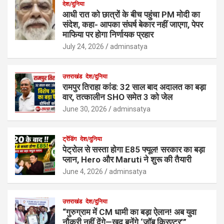
देश/दुनिया
आधी रात को छात्रों के बीच पहुंचा PM मोदी का
संदेश, कहा- आपका संघर्ष बेकार नहीं जाएगा, पेपर
माफिया पर होगा निर्णायक प्रहार
July 24, 2026
adminsatya
उत्तराखंड
देश/दुनिया
रामपुर तिराहा कांड: 32 साल बाद अदालत का बड़ा
वार, तत्कालीन SHO समेत 3 को जेल
June 30, 2026
adminsatya
ट्रेंडिंग
देश/दुनिया
पेट्रोल से सस्ता होगा E85 फ्यूल! सरकार का बड़ा
प्लान, Hero और Maruti ने शुरू की तैयारी
June 4, 2026
adminsatya
उत्तराखंड
देश/दुनिया
“गुरुग्राम में CM धामी का बड़ा ऐलान! अब युवा
नौकरी नहीं देंगे—खुद बनेंगे ‘जॉब क्रिएटर’”