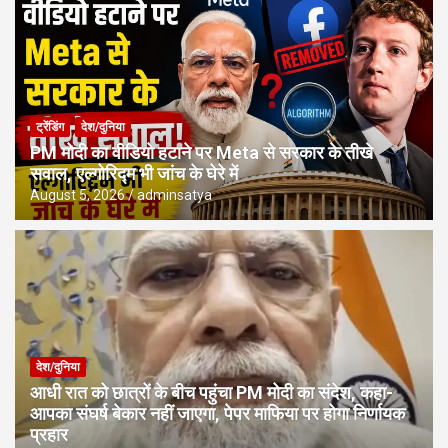
ट्रेंडिंग
देश/दुनिया
PM मोदी का वीडियो हटाने पर Meta से सरकार के तीखे
सवाल, एल्गोरिद्म भी जांच के घेरे में
August 5, 2026
adminsatya
देश/दुनिया
आधी रात को छात्रों के बीच पहुंचा PM मोदी का संदेश, कहा-
आपका संघर्ष बेकार नहीं जाएगा, पेपर माफिया पर होगा निर्णायक
प्रहार