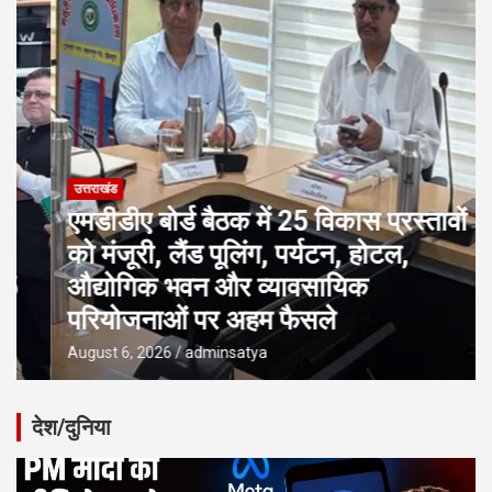
उत्तराखंड
एमडीडीए बोर्ड बैठक में 25 विकास प्रस्तावों
को मंजूरी, लैंड पूलिंग, पर्यटन, होटल,
औद्योगिक भवन और व्यावसायिक
परियोजनाओं पर अहम फैसले
August 6, 2026
adminsatya
देश/दुनिया