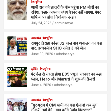
देश/दुनिया
आधी रात को छात्रों के बीच पहुंचा PM मोदी का
संदेश, कहा- आपका संघर्ष बेकार नहीं जाएगा, पेपर
माफिया पर होगा निर्णायक प्रहार
July 24, 2026
adminsatya
उत्तराखंड
देश/दुनिया
रामपुर तिराहा कांड: 32 साल बाद अदालत का बड़ा
वार, तत्कालीन SHO समेत 3 को जेल
June 30, 2026
adminsatya
ट्रेंडिंग
देश/दुनिया
पेट्रोल से सस्ता होगा E85 फ्यूल! सरकार का बड़ा
प्लान, Hero और Maruti ने शुरू की तैयारी
June 4, 2026
adminsatya
उत्तराखंड
देश/दुनिया
“गुरुग्राम में CM धामी का बड़ा ऐलान! अब युवा
नौकरी नहीं देंगे—खुद बनेंगे ‘जॉब क्रिएटर’”