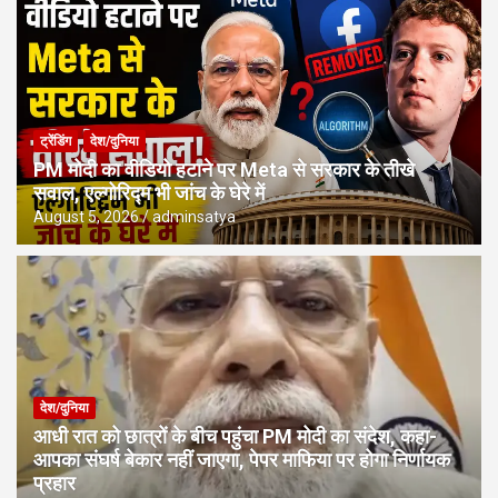
ट्रेंडिंग
देश/दुनिया
PM मोदी का वीडियो हटाने पर Meta से सरकार के तीखे
सवाल, एल्गोरिद्म भी जांच के घेरे में
August 5, 2026
adminsatya
देश/दुनिया
आधी रात को छात्रों के बीच पहुंचा PM मोदी का संदेश, कहा-
आपका संघर्ष बेकार नहीं जाएगा, पेपर माफिया पर होगा निर्णायक
प्रहार