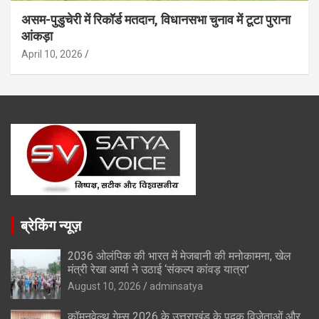
असम-पुडुचेरी में रिकॉर्ड मतदान, विधानसभा चुनाव में टूटा पुराना
आंकड़ा
April 10, 2026
ब्रेकिंग न्यूज़
2036 ओलंपिक की भारत में मेजबानी की मनोकामना, खेल
मंत्री रेखा आर्या ने उठाई ‘संकल्प कांवड़ यात्रा’
August 10, 2026
adminsatya
कॉमनवेल्थ गेम्स 2026 के उत्तराखंड के पदक विजेताओं और