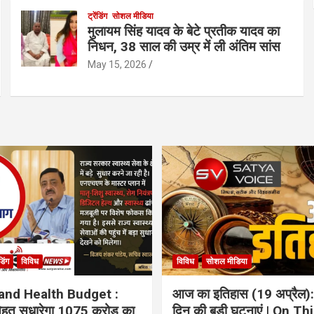
ट्रेंडिंग
सोशल मीडिया
मुलायम सिंह यादव के बेटे प्रतीक यादव का
निधन, 38 साल की उम्र में ली अंतिम सांस
May 15, 2026
ंडिंग
विविध
विविध
सोशल मीडिया
and Health Budget :
आज का इतिहास (19 अप्रैल):
 सेहत सुधारेगा 1075 करोड़ का
दिन की बड़ी घटनाएं | On Th