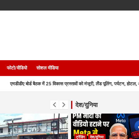
फोटो/वीडियो
सोशल मीडिया
्ड बैठक में 25 विकास प्रस्तावों को मंजूरी, लैंड पूलिंग, पर्यटन, होटल, औद्योगिक भव
देश/दुनिया
ट्रेंडिंग
देश/दुनिया