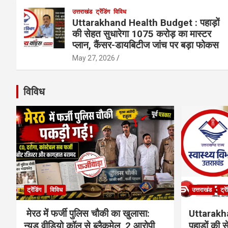
उत्तराखंड
ट्रेंडिंग
विविध
Uttarakhand Health Budget : पहाड़ों
की सेहत सुधारेगा 1075 करोड़ का मास्टर
प्लान, कैंसर-डायबिटीज जांच पर बड़ा फोकस
May 27, 2026
विविध
ट्रेंडिंग
विविध
उत्तराखंड
ट्रे
मेरठ में फर्जी पुलिस चौकी का खुलासा:
Uttarakh
न्यूड वीडियो कॉल से ब्लैकमेल, 2 आरोपी
पहाड़ों की