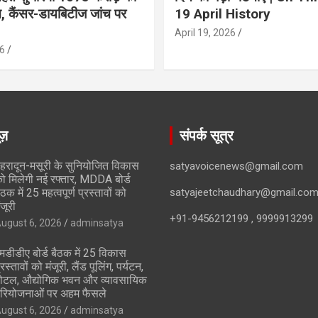
ान, कैंसर-डायबिटीज जांच पर
19 April History
April 19, 2026
6
ूज़
संपर्क सूत्र
ेहरादून-मसूरी के सुनियोजित विकास
satyavoicenews@gmail.com
ो मिलेगी नई रफ्तार, MDDA बोर्ड
ैठक में 25 महत्वपूर्ण प्रस्तावों को
satyajeetchaudhary@gmail.co
ंजूरी
+91-9456212199 , 9999913299
ugust 6, 2026
adminsatya
मडीडीए बोर्ड बैठक में 25 विकास
्रस्तावों को मंजूरी, लैंड पूलिंग, पर्यटन,
ोटल, औद्योगिक भवन और व्यावसायिक
रियोजनाओं पर अहम फैसले
ugust 6, 2026
adminsatya