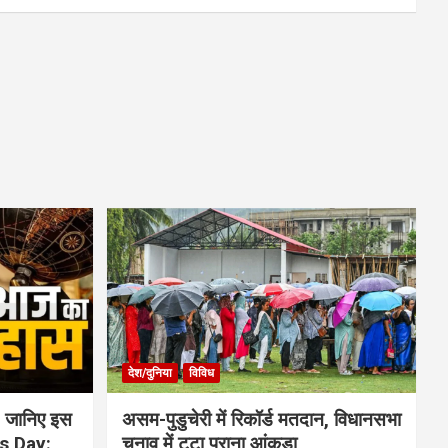
देश/दुनिया
विविध
 जानिए इस
असम-पुडुचेरी में रिकॉर्ड मतदान, विधानसभा
is Day:
चुनाव में टूटा पुराना आंकड़ा