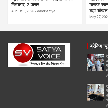
गिरफ्तार, 2 फरार
मास्टर प्ल
बड़ा फोकस
August 1, 2026
adminsatya
May 27, 202
ब्रेकिंग न्य
द
क
ब
म
A
ए
प
ह
प
A