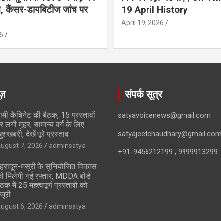
ान, कैंसर-डायबिटीज जांच पर
19 April History
April 19, 2026
6
ूज़
संपर्क सूत्र
ामी कैबिनेट की बैठक, 15 प्रस्तावों
satyavoicenews@gmail.com
र लगी मुहर, सामान्य वर्ग के लिए
ुशखबरी, देखें पूरे प्रस्ताव
satyajeetchaudhary@gmail.co
ugust 7, 2026
adminsatya
+91-9456212199 , 9999913299
ेहरादून-मसूरी के सुनियोजित विकास
ो मिलेगी नई रफ्तार, MDDA बोर्ड
ैठक में 25 महत्वपूर्ण प्रस्तावों को
ंजूरी
ugust 6, 2026
adminsatya