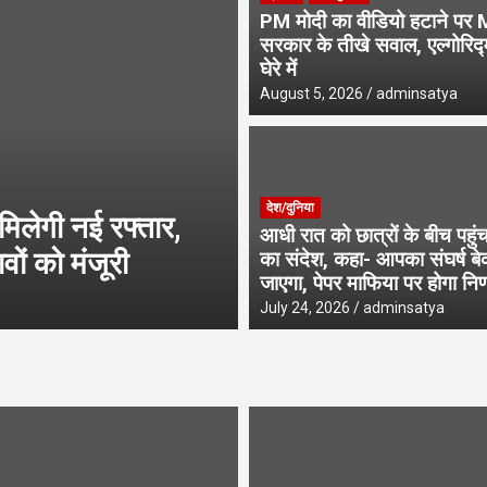
PM मोदी का वीडियो हटाने पर 
सरकार के तीखे सवाल, एल्गोरिद्
घेरे में
August 5, 2026
adminsatya
उत्तराखंड
एमडीडीए बोर्ड बैठक में
देश/दुनिया
मिलेगी नई रफ्तार,
पूलिंग, पर्यटन, होट
आधी रात को छात्रों के बीच पहु
वों को मंजूरी
परियोजनाओं पर अहम
का संदेश, कहा- आपका संघर्ष बे
जाएगा, पेपर माफिया पर होगा निर
August 6, 2026
adminsatya
July 24, 2026
adminsatya