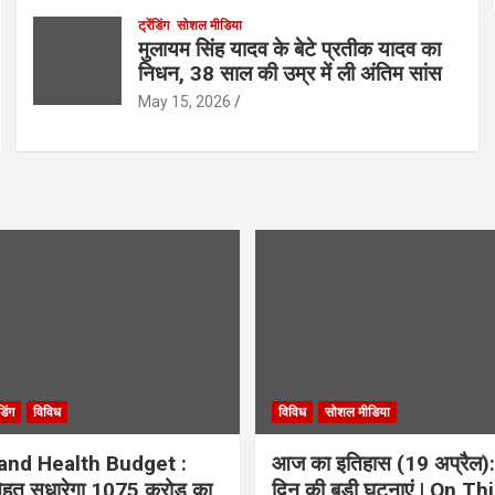
ट्रेंडिंग
सोशल मीडिया
मुलायम सिंह यादव के बेटे प्रतीक यादव का
निधन, 38 साल की उम्र में ली अंतिम सांस
May 15, 2026
ंडिंग
विविध
विविध
सोशल मीडिया
and Health Budget :
आज का इतिहास (19 अप्रैल):
 सेहत सुधारेगा 1075 करोड़ का
दिन की बड़ी घटनाएं | On Th