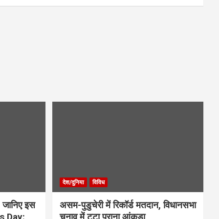
देश/दुनिया
विविध
 जानिए इस
असम-पुडुचेरी में रिकॉर्ड मतदान, विधानसभा
is Day:
चुनाव में टूटा पुराना आंकड़ा