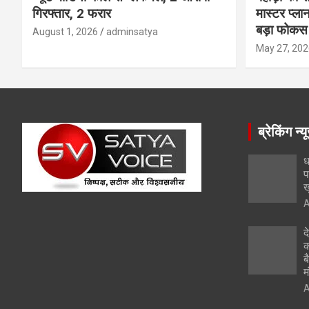
गिरफ्तार, 2 फरार
मास्टर प्ल
बड़ा फोकस
August 1, 2026
adminsatya
May 27, 202
ब्रेकिंग न्य
ध
प
ख
A
द
क
ब
म
A