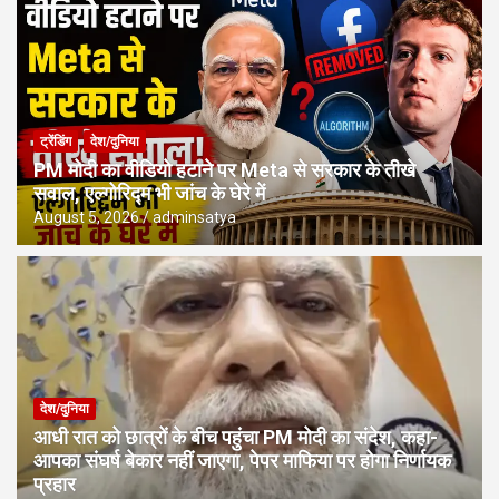
ट्रेंडिंग
देश/दुनिया
PM मोदी का वीडियो हटाने पर Meta से सरकार के तीखे
सवाल, एल्गोरिद्म भी जांच के घेरे में
August 5, 2026
adminsatya
देश/दुनिया
आधी रात को छात्रों के बीच पहुंचा PM मोदी का संदेश, कहा-
आपका संघर्ष बेकार नहीं जाएगा, पेपर माफिया पर होगा निर्णायक
प्रहार