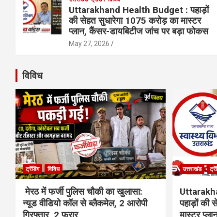
Uttarakhand Health Budget : पहाड़ों
की सेहत सुधारेगा 1075 करोड़ का मास्टर
प्लान, कैंसर-डायबिटीज जांच पर बड़ा फोकस
May 27, 2026
विविध
ट्रेंडिंग
विविध
उत्तराखंड
ट्रे
मेरठ में फर्जी पुलिस चौकी का खुलासा:
Uttarakh
न्यूड वीडियो कॉल से ब्लैकमेल, 2 आरोपी
पहाड़ों की
गिरफ्तार, 2 फरार
मास्टर प्ल