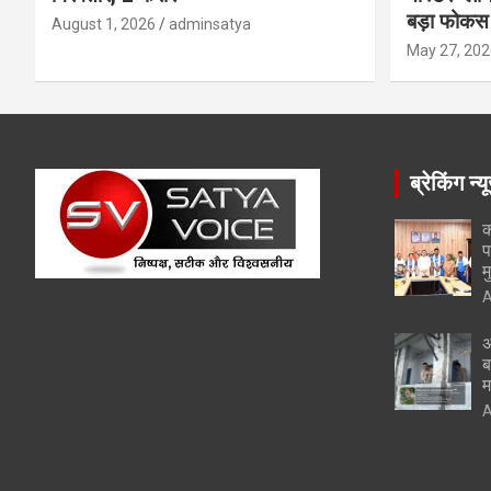
बड़ा फोकस
August 1, 2026
adminsatya
May 27, 202
ब्रेकिंग न्य
क
प
म
A
अ
ब
म
A