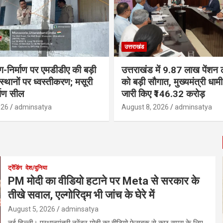
उत्तराखंड
ंग-निर्माण पर एमडीडीए की बड़ी
उत्तराखंड में 9.87 लाख पेंशन ला
 स्थानों पर ध्वस्तीकरण; मसूरी
को बड़ी सौगात, मुख्यमंत्री धा
्माण सील
जारी किए ₹146.32 करोड़
026
adminsatya
August 8, 2026
adminsatya
ट्रेंडिंग
देश/दुनिया
PM मोदी का वीडियो हटाने पर Meta से सरकार के
तीखे सवाल, एल्गोरिद्म भी जांच के घेरे में
August 5, 2026
adminsatya
नई दिल्ली। प्रधानमंत्री नरेंद्र मोदी का वीडियो फेसबुक से कुछ समय के लिए