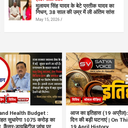
मुलायम सिंह यादव के बेटे प्रतीक यादव का
निधन, 38 साल की उम्र में ली अंतिम सांस
May 15, 2026
ंडिंग
विविध
विविध
सोशल मीडिया
and Health Budget :
आज का इतिहास (19 अप्रैल):
 सेहत सुधारेगा 1075 करोड़ का
दिन की बड़ी घटनाएं | On Th
ान, कैंसर-डायबिटीज जांच पर
19 April History