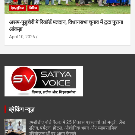
देश/दुनिया
विविध
असम-पुडुचेरी में रिकॉर्ड मतदान, विधानसभा चुनाव में टूटा पुराना
आंकड़ा
April 10, 2026
ब्रेकिंग न्यूज़
एमडीडीए बोर्ड बैठक में 25 विकास प्रस्तावों को मंजूरी, लैंड
पूलिंग, पर्यटन, होटल, औद्योगिक भवन और व्यावसायिक
परियोजनाओं पर अहम फैसले