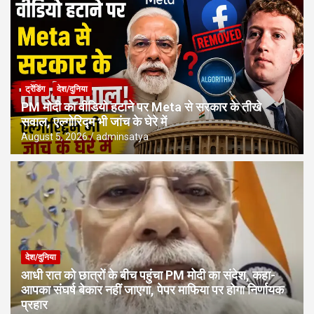
ट्रेंडिंग
देश/दुनिया
PM मोदी का वीडियो हटाने पर Meta से सरकार के तीखे
सवाल, एल्गोरिद्म भी जांच के घेरे में
August 5, 2026
adminsatya
देश/दुनिया
आधी रात को छात्रों के बीच पहुंचा PM मोदी का संदेश, कहा-
आपका संघर्ष बेकार नहीं जाएगा, पेपर माफिया पर होगा निर्णायक
प्रहार