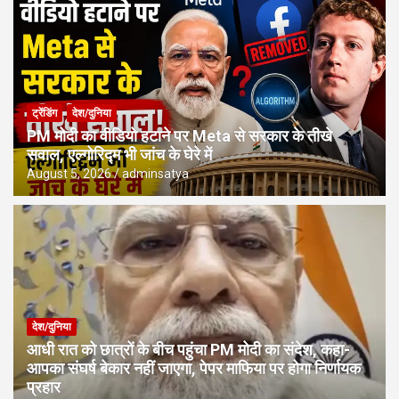
ट्रेंडिंग
देश/दुनिया
PM मोदी का वीडियो हटाने पर Meta से सरकार के तीखे
सवाल, एल्गोरिद्म भी जांच के घेरे में
August 5, 2026
adminsatya
देश/दुनिया
आधी रात को छात्रों के बीच पहुंचा PM मोदी का संदेश, कहा-
आपका संघर्ष बेकार नहीं जाएगा, पेपर माफिया पर होगा निर्णायक
प्रहार