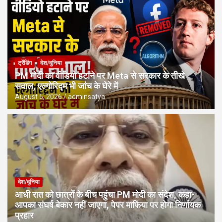
ट्रेंडिंग
देश/दुनिया
PM मोदी का वीडियो हटाने पर Meta से सरकार के तीखे
सवाल, एल्गोरिद्म भी जांच के घेरे में
August 5, 2026
adminsatya
देश/दुनिया
आधी रात को छात्रों के बीच पहुंचा PM मोदी का संदेश, कहा-
आपका संघर्ष बेकार नहीं जाएगा, पेपर माफिया पर होगा निर्णायक
प्रहार