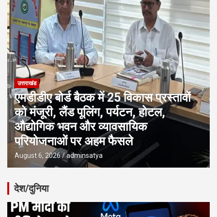
उत्तराखंड
एमडीडीए बोर्ड बैठक में 25 विकास प्रस्तावों
को मंजूरी, लैंड पूलिंग, पर्यटन, होटल,
औद्योगिक भवन और व्यावसायिक
परियोजनाओं पर अहम फैसले
August 6, 2026
adminsatya
देश/दुनिया