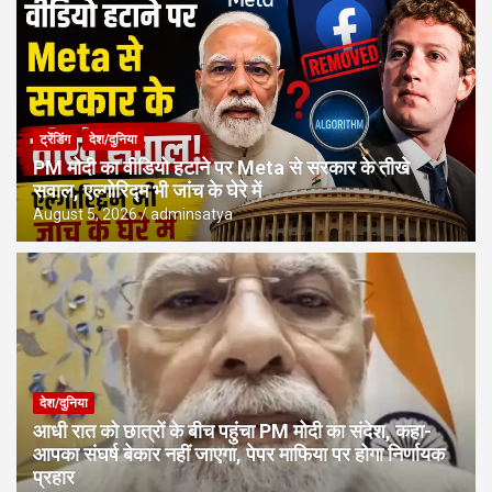
ट्रेंडिंग
देश/दुनिया
PM मोदी का वीडियो हटाने पर Meta से सरकार के तीखे
सवाल, एल्गोरिद्म भी जांच के घेरे में
August 5, 2026
adminsatya
देश/दुनिया
आधी रात को छात्रों के बीच पहुंचा PM मोदी का संदेश, कहा-
आपका संघर्ष बेकार नहीं जाएगा, पेपर माफिया पर होगा निर्णायक
प्रहार