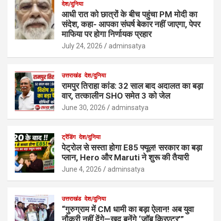
देश/दुनिया
आधी रात को छात्रों के बीच पहुंचा PM मोदी का
संदेश, कहा- आपका संघर्ष बेकार नहीं जाएगा, पेपर
माफिया पर होगा निर्णायक प्रहार
July 24, 2026
adminsatya
उत्तराखंड
देश/दुनिया
रामपुर तिराहा कांड: 32 साल बाद अदालत का बड़ा
वार, तत्कालीन SHO समेत 3 को जेल
June 30, 2026
adminsatya
ट्रेंडिंग
देश/दुनिया
पेट्रोल से सस्ता होगा E85 फ्यूल! सरकार का बड़ा
प्लान, Hero और Maruti ने शुरू की तैयारी
June 4, 2026
adminsatya
उत्तराखंड
देश/दुनिया
“गुरुग्राम में CM धामी का बड़ा ऐलान! अब युवा
नौकरी नहीं देंगे—खुद बनेंगे ‘जॉब क्रिएटर’”