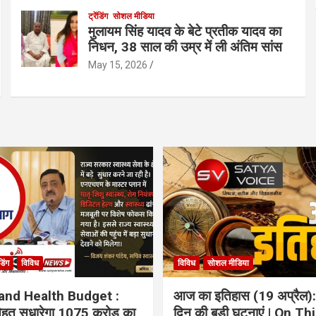
ट्रेंडिंग
सोशल मीडिया
मुलायम सिंह यादव के बेटे प्रतीक यादव का
निधन, 38 साल की उम्र में ली अंतिम सांस
May 15, 2026
ंडिंग
विविध
विविध
सोशल मीडिया
and Health Budget :
आज का इतिहास (19 अप्रैल):
 सेहत सुधारेगा 1075 करोड़ का
दिन की बड़ी घटनाएं | On Th