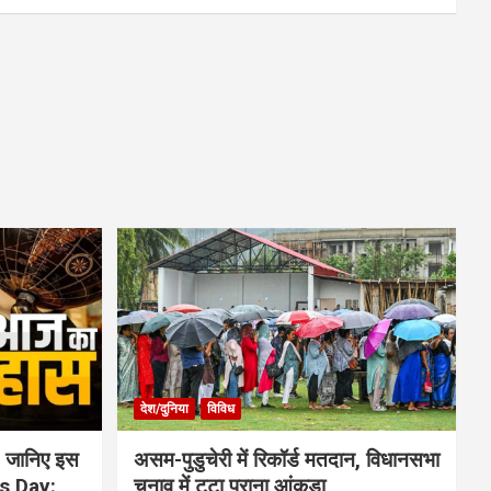
देश/दुनिया
विविध
 जानिए इस
असम-पुडुचेरी में रिकॉर्ड मतदान, विधानसभा
is Day:
चुनाव में टूटा पुराना आंकड़ा