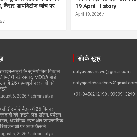
ान, कैंसर-डायबिटीज जांच पर
19 April History
April 19, 2026
6
ूज़
संपर्क सूत्र
ेहरादून-मसूरी के सुनियोजित विकास
satyavoicenews@gmail.com
ो मिलेगी नई रफ्तार, MDDA बोर्ड
ैठक में 25 महत्वपूर्ण प्रस्तावों को
satyajeetchaudhary@gmail.co
ंजूरी
+91-9456212199 , 9999913299
ugust 6, 2026
adminsatya
मडीडीए बोर्ड बैठक में 25 विकास
्रस्तावों को मंजूरी, लैंड पूलिंग, पर्यटन,
ोटल, औद्योगिक भवन और व्यावसायिक
रियोजनाओं पर अहम फैसले
ugust 6, 2026
adminsatya