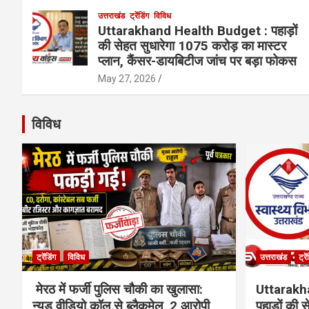
उत्तराखंड
ट्रेंडिंग
विविध
Uttarakhand Health Budget : पहाड़ों
की सेहत सुधारेगा 1075 करोड़ का मास्टर
प्लान, कैंसर-डायबिटीज जांच पर बड़ा फोकस
May 27, 2026
विविध
ट्रेंडिंग
विविध
उत्तराखंड
ट्रे
मेरठ में फर्जी पुलिस चौकी का खुलासा:
Uttarakh
न्यूड वीडियो कॉल से ब्लैकमेल, 2 आरोपी
पहाड़ों की