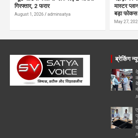
गिरफ्तार, 2 फरार
मास्टर प्ल
बड़ा फोकस
August 1, 2026
adminsatya
May 27, 202
ब्रेकिंग न्य
द
क
ब
म
A
ए
प
ह
प
A