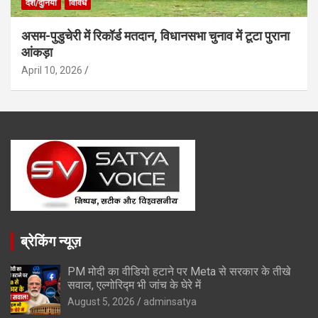
देश/दुनिया
विविध
असम-पुडुचेरी में रिकॉर्ड मतदान, विधानसभा चुनाव में टूटा पुराना
आंकड़ा
April 10, 2026
ब्रेकिंग न्यूज़
PM मोदी का वीडियो हटाने पर Meta से सरकार के तीखे
सवाल, एल्गोरिद्म भी जांच के घेरे में
August 5, 2026
adminsatya