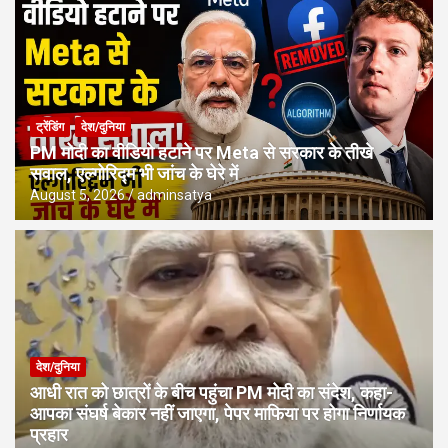
ट्रेंडिंग
देश/दुनिया
PM मोदी का वीडियो हटाने पर Meta से सरकार के तीखे
सवाल, एल्गोरिद्म भी जांच के घेरे में
August 5, 2026
adminsatya
देश/दुनिया
आधी रात को छात्रों के बीच पहुंचा PM मोदी का संदेश, कहा-
आपका संघर्ष बेकार नहीं जाएगा, पेपर माफिया पर होगा निर्णायक
प्रहार