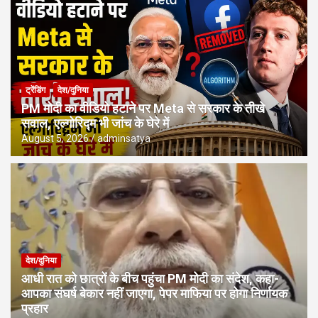
ट्रेंडिंग
देश/दुनिया
PM मोदी का वीडियो हटाने पर Meta से सरकार के तीखे
सवाल, एल्गोरिद्म भी जांच के घेरे में
August 5, 2026
adminsatya
देश/दुनिया
आधी रात को छात्रों के बीच पहुंचा PM मोदी का संदेश, कहा-
आपका संघर्ष बेकार नहीं जाएगा, पेपर माफिया पर होगा निर्णायक
प्रहार