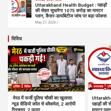
Uttarakhand Health Budget : पहाड़ों
की सेहत सुधारेगा 1075 करोड़ का मास्टर
प्लान, कैंसर-डायबिटीज जांच पर बड़ा फोकस
May 27, 2026
विविध
ट्रेंडिंग
विविध
उत्तराखंड
ट्रे
मेरठ में फर्जी पुलिस चौकी का खुलासा:
Uttarakh
न्यूड वीडियो कॉल से ब्लैकमेल, 2 आरोपी
पहाड़ों की
गिरफ्तार, 2 फरार
मास्टर प्ल