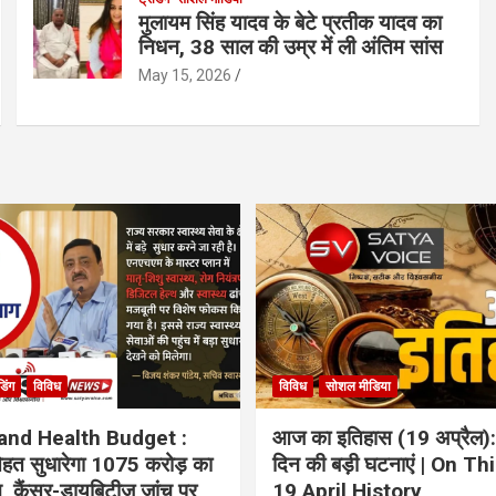
मुलायम सिंह यादव के बेटे प्रतीक यादव का
निधन, 38 साल की उम्र में ली अंतिम सांस
May 15, 2026
ंडिंग
विविध
विविध
सोशल मीडिया
and Health Budget :
आज का इतिहास (19 अप्रैल):
 सेहत सुधारेगा 1075 करोड़ का
दिन की बड़ी घटनाएं | On Th
ान, कैंसर-डायबिटीज जांच पर
19 April History