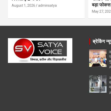
बड़ा फोकस
August 1, 2026
adminsatya
May 27, 202
ब्रेकिंग न्य
क
प
म
A
अ
ब
म
A