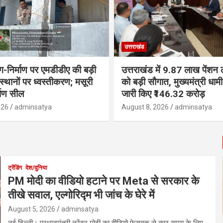
उत्तराखंड
ंग-निर्माण पर एमडीडीए की बड़ी
उत्तराखंड में 9.87 लाख पेंशन ला
 स्थानों पर ध्वस्तीकरण; मसूरी
को बड़ी सौगात, मुख्यमंत्री धा
्माण सील
जारी किए ₹146.32 करोड़
026
adminsatya
August 8, 2026
adminsatya
ट्रेंडिंग
देश/दुनिया
PM मोदी का वीडियो हटाने पर Meta से सरकार के
तीखे सवाल, एल्गोरिद्म भी जांच के घेरे में
August 5, 2026
adminsatya
नई दिल्ली। प्रधानमंत्री नरेंद्र मोदी का वीडियो फेसबुक से कुछ समय के लिए