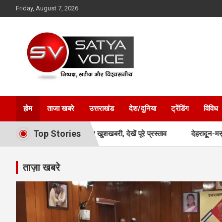
Skip
Friday, August 7, 2026
to
content
Satya Voice
होम
ताजा खबरे
उत्तराखंड
देश/दुनिया
ट्रेंडिंग
विविध
Top Stories
ामान्य वर्ग के लिए खुशखबरी, देखें पूरे प्रस्ताव
देहरादून-मसूरी के सुनियोजित व
ताज़ा खबरे