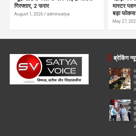
गिरफ्तार, 2 फरार
मास्टर प्ल
बड़ा फोकस
August 1, 2026
adminsatya
May 27, 202
ब्रेकिंग न्य
ध
प
ख
A
द
क
ब
म
A