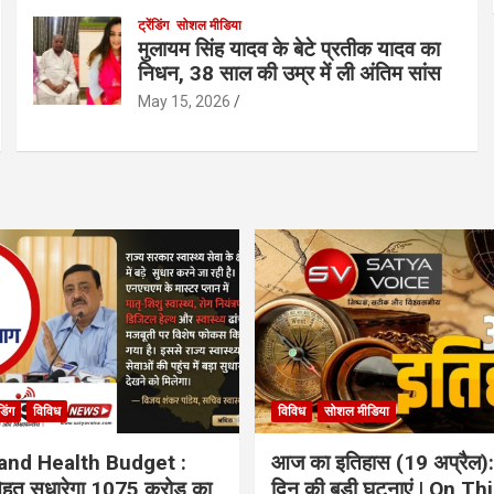
ट्रेंडिंग
सोशल मीडिया
मुलायम सिंह यादव के बेटे प्रतीक यादव का
निधन, 38 साल की उम्र में ली अंतिम सांस
May 15, 2026
ंडिंग
विविध
विविध
सोशल मीडिया
and Health Budget :
आज का इतिहास (19 अप्रैल):
 सेहत सुधारेगा 1075 करोड़ का
दिन की बड़ी घटनाएं | On Th