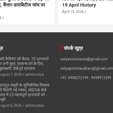
ान, कैंसर-डायबिटीज जांच पर
19 April History
April 19, 2026
6
ूज़
संपर्क सूत्र
ामी कैबिनेट की बैठक, 15 प्रस्तावों
satyavoicenews@gmail.com
र लगी मुहर, सामान्य वर्ग के लिए
ुशखबरी, देखें पूरे प्रस्ताव
satyajeetchaudhary@gmail.co
ugust 7, 2026
adminsatya
+91-9456212199 , 9999913299
ेहरादून-मसूरी के सुनियोजित विकास
ो मिलेगी नई रफ्तार, MDDA बोर्ड
ैठक में 25 महत्वपूर्ण प्रस्तावों को
ंजूरी
ugust 6, 2026
adminsatya