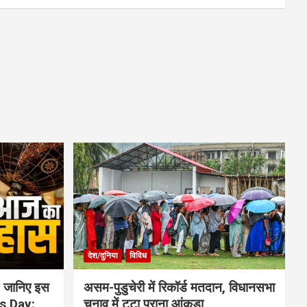
देश/दुनिया
विविध
 जानिए इस
असम-पुडुचेरी में रिकॉर्ड मतदान, विधानसभा
is Day:
चुनाव में टूटा पुराना आंकड़ा