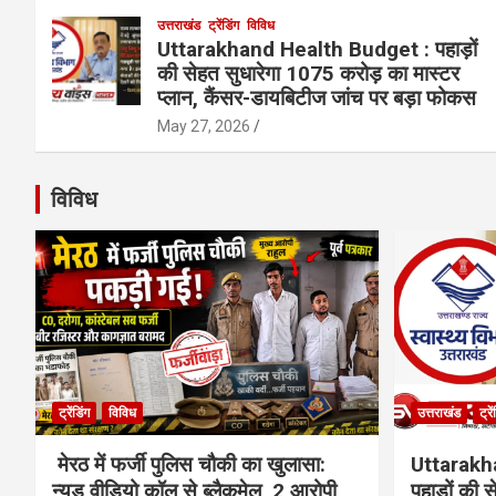
उत्तराखंड
ट्रेंडिंग
विविध
Uttarakhand Health Budget : पहाड़ों
की सेहत सुधारेगा 1075 करोड़ का मास्टर
प्लान, कैंसर-डायबिटीज जांच पर बड़ा फोकस
May 27, 2026
विविध
ट्रेंडिंग
विविध
उत्तराखंड
ट्रे
मेरठ में फर्जी पुलिस चौकी का खुलासा:
Uttarakh
न्यूड वीडियो कॉल से ब्लैकमेल, 2 आरोपी
पहाड़ों की