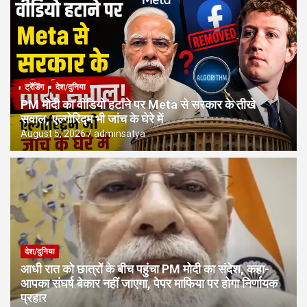
ट्रेंडिंग
देश/दुनिया
PM मोदी का वीडियो हटाने पर Meta से सरकार के तीखे
सवाल, एल्गोरिद्म भी जांच के घेरे में
August 5, 2026
adminsatya
देश/दुनिया
आधी रात को छात्रों के बीच पहुंचा PM मोदी का संदेश, कहा-
आपका संघर्ष बेकार नहीं जाएगा, पेपर माफिया पर होगा निर्णायक
प्रहार