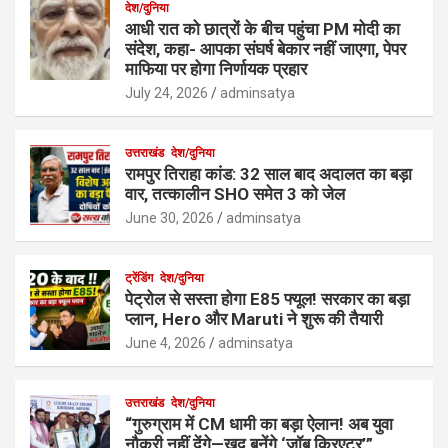
देश/दुनिया
आधी रात को छात्रों के बीच पहुंचा PM मोदी का
संदेश, कहा- आपका संघर्ष बेकार नहीं जाएगा, पेपर
माफिया पर होगा निर्णायक प्रहार
July 24, 2026
adminsatya
उत्तराखंड
देश/दुनिया
रामपुर तिराहा कांड: 32 साल बाद अदालत का बड़ा
वार, तत्कालीन SHO समेत 3 को जेल
June 30, 2026
adminsatya
ट्रेंडिंग
देश/दुनिया
पेट्रोल से सस्ता होगा E85 फ्यूल! सरकार का बड़ा
प्लान, Hero और Maruti ने शुरू की तैयारी
June 4, 2026
adminsatya
उत्तराखंड
देश/दुनिया
“गुरुग्राम में CM धामी का बड़ा ऐलान! अब युवा
नौकरी नहीं देंगे—खुद बनेंगे ‘जॉब क्रिएटर’”