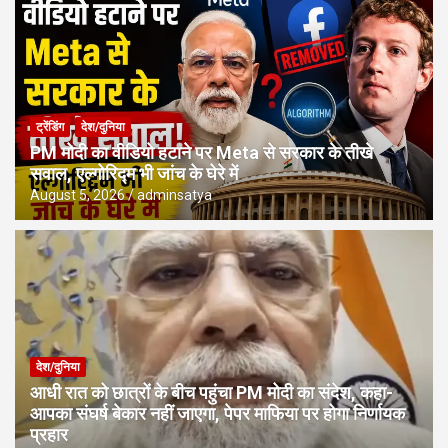
ट्रेंडिंग
देश/दुनिया
PM मोदी का वीडियो हटाने पर Meta से सरकार के तीखे
सवाल, एल्गोरिद्म भी जांच के घेरे में
August 5, 2026
adminsatya
देश/दुनिया
आधी रात को छात्रों के बीच पहुंचा PM मोदी का संदेश, कहा-
आपका संघर्ष बेकार नहीं जाएगा, पेपर माफिया पर होगा निर्णायक
प्रहार