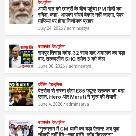
देश/दुनिया
आधी रात को छात्रों के बीच पहुंचा PM मोदी का
संदेश, कहा- आपका संघर्ष बेकार नहीं जाएगा, पेपर
माफिया पर होगा निर्णायक प्रहार
July 24, 2026
adminsatya
उत्तराखंड
देश/दुनिया
रामपुर तिराहा कांड: 32 साल बाद अदालत का बड़ा
वार, तत्कालीन SHO समेत 3 को जेल
June 30, 2026
adminsatya
ट्रेंडिंग
देश/दुनिया
पेट्रोल से सस्ता होगा E85 फ्यूल! सरकार का बड़ा
प्लान, Hero और Maruti ने शुरू की तैयारी
June 4, 2026
adminsatya
उत्तराखंड
देश/दुनिया
“गुरुग्राम में CM धामी का बड़ा ऐलान! अब युवा
नौकरी नहीं देंगे—खुद बनेंगे ‘जॉब क्रिएटर’”