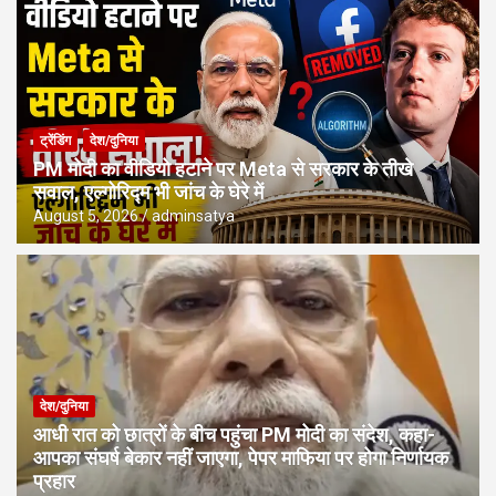
ट्रेंडिंग
देश/दुनिया
PM मोदी का वीडियो हटाने पर Meta से सरकार के तीखे
सवाल, एल्गोरिद्म भी जांच के घेरे में
August 5, 2026
adminsatya
देश/दुनिया
आधी रात को छात्रों के बीच पहुंचा PM मोदी का संदेश, कहा-
आपका संघर्ष बेकार नहीं जाएगा, पेपर माफिया पर होगा निर्णायक
प्रहार