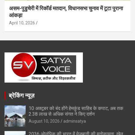
असम-पुडुचेरी में रिकॉर्ड मतदान, विधानसभा चुनाव में टूटा पुराना
आंकड़ा
April 10, 2026
ब्रेकिंग न्यूज़
10 अक्टूबर को बंद होंगे हेमकुंड साहिब के कपाट, अब तक
2.38 लाख से अधिक संगत ने किए दर्शन
August 10, 2026
adminsatya
2036 ओलंपिक की भारत में मेजबानी की मनोकामना, खेल