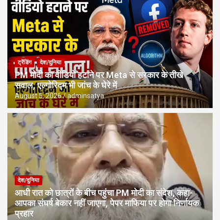
ट्रेंडिंग
देश/दुनिया
PM मोदी का वीडियो हटाने पर Meta से सरकार के तीखे
सवाल, एल्गोरिद्म भी जांच के घेरे में
August 5, 2026
adminsatya
देश/दुनिया
आधी रात को छात्रों के बीच पहुंचा PM मोदी का संदेश, कहा-
आपका संघर्ष बेकार नहीं जाएगा, पेपर माफिया पर होगा निर्णायक
प्रहार