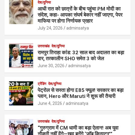
देश/दुनिया
आधी रात को छात्रों के बीच पहुंचा PM मोदी का
संदेश, कहा- आपका संघर्ष बेकार नहीं जाएगा, पेपर
माफिया पर होगा निर्णायक प्रहार
July 24, 2026
adminsatya
उत्तराखंड
देश/दुनिया
रामपुर तिराहा कांड: 32 साल बाद अदालत का बड़ा
वार, तत्कालीन SHO समेत 3 को जेल
June 30, 2026
adminsatya
ट्रेंडिंग
देश/दुनिया
पेट्रोल से सस्ता होगा E85 फ्यूल! सरकार का बड़ा
प्लान, Hero और Maruti ने शुरू की तैयारी
June 4, 2026
adminsatya
उत्तराखंड
देश/दुनिया
“गुरुग्राम में CM धामी का बड़ा ऐलान! अब युवा
नौकरी नहीं देंगे—खुद बनेंगे ‘जॉब क्रिएटर’”