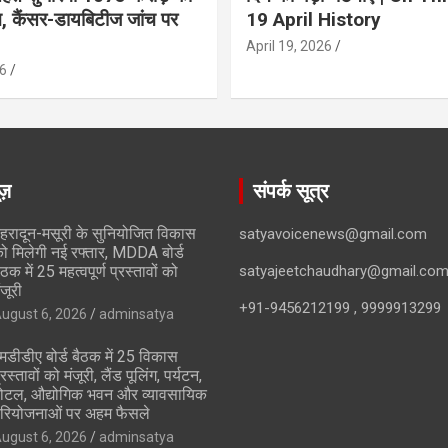
ान, कैंसर-डायबिटीज जांच पर
19 April History
April 19, 2026
6
ूज़
संपर्क सूत्र
ेहरादून-मसूरी के सुनियोजित विकास
satyavoicenews@gmail.com
ो मिलेगी नई रफ्तार, MDDA बोर्ड
ैठक में 25 महत्वपूर्ण प्रस्तावों को
satyajeetchaudhary@gmail.co
ंजूरी
+91-9456212199 , 9999913299
ugust 6, 2026
adminsatya
मडीडीए बोर्ड बैठक में 25 विकास
्रस्तावों को मंजूरी, लैंड पूलिंग, पर्यटन,
ोटल, औद्योगिक भवन और व्यावसायिक
रियोजनाओं पर अहम फैसले
ugust 6, 2026
adminsatya