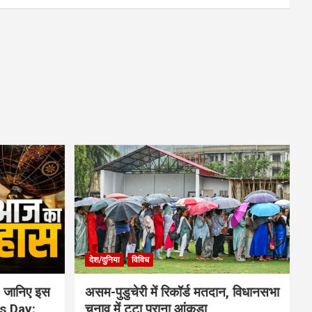
देश/दुनिया
विविध
 जानिए इस
असम-पुडुचेरी में रिकॉर्ड मतदान, विधानसभा
is Day:
चुनाव में टूटा पुराना आंकड़ा