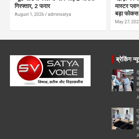
गिरफ्तार, 2 फरार
मास्टर प्ल
बड़ा फोकस
August 1, 2026
adminsatya
May 27, 202
ब्रेकिंग न्य
द
क
ब
म
A
ए
प
ह
प
A