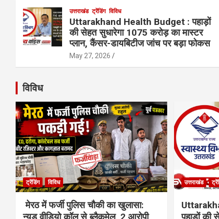
उत्तराखंड
ट्रेंडिंग
विविध
Uttarakhand Health Budget : पहाड़ों
की सेहत सुधारेगा 1075 करोड़ का मास्टर
प्लान, कैंसर-डायबिटीज जांच पर बड़ा फोकस
May 27, 2026
विविध
ट्रेंडिंग
विविध
उत्तराखंड
ट्रे
मेरठ में फर्जी पुलिस चौकी का खुलासा:
Uttarakh
न्यूड वीडियो कॉल से ब्लैकमेल, 2 आरोपी
पहाड़ों की