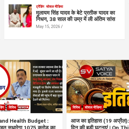
ट्रेंडिंग
सोशल मीडिया
मुलायम सिंह यादव के बेटे प्रतीक यादव का
निधन, 38 साल की उम्र में ली अंतिम सांस
May 15, 2026
ंडिंग
विविध
विविध
सोशल मीडिया
and Health Budget :
आज का इतिहास (19 अप्रैल):
 सेहत सुधारेगा 1075 करोड़ का
दिन की बड़ी घटनाएं | On Th