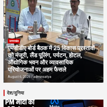
उत्तराखंड
एमडीडीए बोर्ड बैठक में 25 विकास प्रस्तावों
को मंजूरी, लैंड पूलिंग, पर्यटन, होटल,
औद्योगिक भवन और व्यावसायिक
परियोजनाओं पर अहम फैसले
August 6, 2026
adminsatya
देश/दुनिया