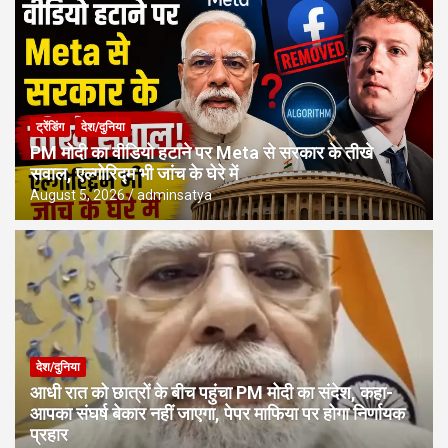
ट्रेंडिंग
देश/दुनिया
PM मोदी का वीडियो हटाने पर Meta से सरकार के तीखे
सवाल, एल्गोरिद्म भी जांच के घेरे में
August 5, 2026
adminsatya
देश/दुनिया
आधी रात को छात्रों के बीच पहुंचा PM मोदी का संदेश, कहा-
आपका संघर्ष बेकार नहीं जाएगा, पेपर माफिया पर होगा निर्णायक
प्रहार