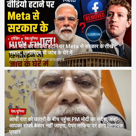
ट्रेंडिंग
देश/दुनिया
PM मोदी का वीडियो हटाने पर Meta से सरकार के तीखे
सवाल, एल्गोरिद्म भी जांच के घेरे में
August 5, 2026
adminsatya
देश/दुनिया
आधी रात को छात्रों के बीच पहुंचा PM मोदी का संदेश, कहा-
आपका संघर्ष बेकार नहीं जाएगा, पेपर माफिया पर होगा निर्णायक
प्रहार