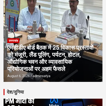
उत्तराखंड
एमडीडीए बोर्ड बैठक में 25 विकास प्रस्तावों
को मंजूरी, लैंड पूलिंग, पर्यटन, होटल,
औद्योगिक भवन और व्यावसायिक
परियोजनाओं पर अहम फैसले
August 6, 2026
adminsatya
देश/दुनिया