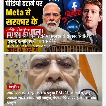
ट्रेंडिंग
देश/दुनिया
PM मोदी का वीडियो हटाने पर Meta से सरकार के तीखे
सवाल, एल्गोरिद्म भी जांच के घेरे में
August 5, 2026
adminsatya
देश/दुनिया
आधी रात को छात्रों के बीच पहुंचा PM मोदी का संदेश, कहा-
आपका संघर्ष बेकार नहीं जाएगा, पेपर माफिया पर होगा निर्णायक
प्रहार