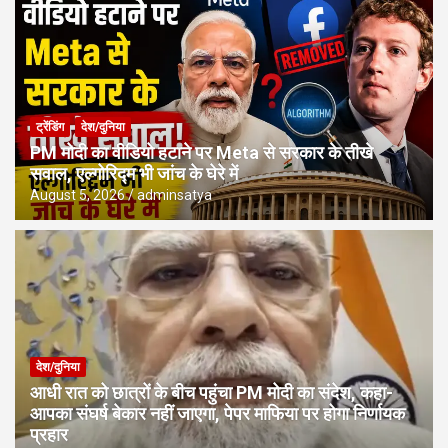
ट्रेंडिंग
देश/दुनिया
PM मोदी का वीडियो हटाने पर Meta से सरकार के तीखे
सवाल, एल्गोरिद्म भी जांच के घेरे में
August 5, 2026
adminsatya
देश/दुनिया
आधी रात को छात्रों के बीच पहुंचा PM मोदी का संदेश, कहा-
आपका संघर्ष बेकार नहीं जाएगा, पेपर माफिया पर होगा निर्णायक
प्रहार