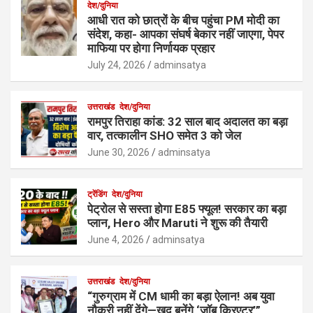
देश/दुनिया
आधी रात को छात्रों के बीच पहुंचा PM मोदी का
संदेश, कहा- आपका संघर्ष बेकार नहीं जाएगा, पेपर
माफिया पर होगा निर्णायक प्रहार
July 24, 2026
adminsatya
उत्तराखंड
देश/दुनिया
रामपुर तिराहा कांड: 32 साल बाद अदालत का बड़ा
वार, तत्कालीन SHO समेत 3 को जेल
June 30, 2026
adminsatya
ट्रेंडिंग
देश/दुनिया
पेट्रोल से सस्ता होगा E85 फ्यूल! सरकार का बड़ा
प्लान, Hero और Maruti ने शुरू की तैयारी
June 4, 2026
adminsatya
उत्तराखंड
देश/दुनिया
“गुरुग्राम में CM धामी का बड़ा ऐलान! अब युवा
नौकरी नहीं देंगे—खुद बनेंगे ‘जॉब क्रिएटर’”