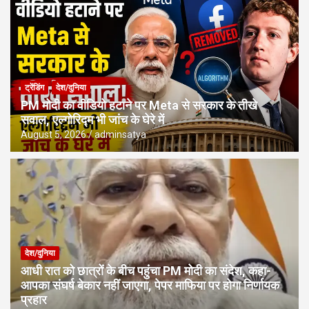
ट्रेंडिंग
देश/दुनिया
PM मोदी का वीडियो हटाने पर Meta से सरकार के तीखे
सवाल, एल्गोरिद्म भी जांच के घेरे में
August 5, 2026
adminsatya
देश/दुनिया
आधी रात को छात्रों के बीच पहुंचा PM मोदी का संदेश, कहा-
आपका संघर्ष बेकार नहीं जाएगा, पेपर माफिया पर होगा निर्णायक
प्रहार