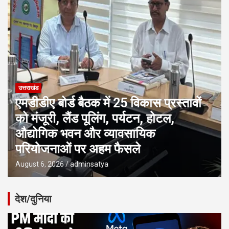
उत्तराखंड
एमडीडीए बोर्ड बैठक में 25 विकास प्रस्तावों
को मंजूरी, लैंड पूलिंग, पर्यटन, होटल,
औद्योगिक भवन और व्यावसायिक
परियोजनाओं पर अहम फैसले
August 6, 2026
adminsatya
देश/दुनिया