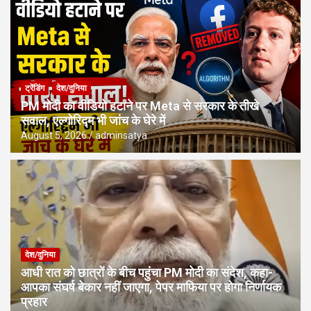
ट्रेंडिंग
देश/दुनिया
PM मोदी का वीडियो हटाने पर Meta से सरकार के तीखे
सवाल, एल्गोरिद्म भी जांच के घेरे में
August 5, 2026
adminsatya
देश/दुनिया
आधी रात को छात्रों के बीच पहुंचा PM मोदी का संदेश, कहा-
आपका संघर्ष बेकार नहीं जाएगा, पेपर माफिया पर होगा निर्णायक
प्रहार