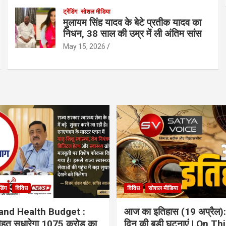
ट्रेंडिंग
सोशल मीडिया
मुलायम सिंह यादव के बेटे प्रतीक यादव का
निधन, 38 साल की उम्र में ली अंतिम सांस
May 15, 2026
ंडिंग
विविध
विविध
सोशल मीडिया
and Health Budget :
आज का इतिहास (19 अप्रैल):
 सेहत सुधारेगा 1075 करोड़ का
दिन की बड़ी घटनाएं | On Th