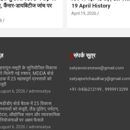
ान, कैंसर-डायबिटीज जांच पर
19 April History
April 19, 2026
6
ूज़
संपर्क सूत्र
ेहरादून-मसूरी के सुनियोजित विकास
satyavoicenews@gmail.com
ो मिलेगी नई रफ्तार, MDDA बोर्ड
ैठक में 25 महत्वपूर्ण प्रस्तावों को
satyajeetchaudhary@gmail.co
ंजूरी
+91-9456212199 , 9999913299
ugust 6, 2026
adminsatya
मडीडीए बोर्ड बैठक में 25 विकास
्रस्तावों को मंजूरी, लैंड पूलिंग, पर्यटन,
ोटल, औद्योगिक भवन और व्यावसायिक
रियोजनाओं पर अहम फैसले
ugust 6, 2026
adminsatya