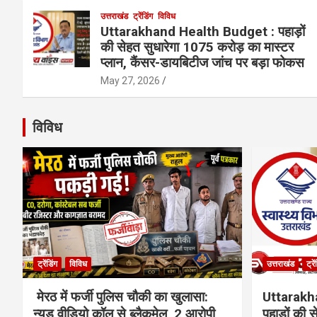
उत्तराखंड
ट्रेंडिंग
विविध
Uttarakhand Health Budget : पहाड़ों
की सेहत सुधारेगा 1075 करोड़ का मास्टर
प्लान, कैंसर-डायबिटीज जांच पर बड़ा फोकस
May 27, 2026
विविध
ट्रेंडिंग
विविध
उत्तराखंड
ट्रे
मेरठ में फर्जी पुलिस चौकी का खुलासा:
Uttarakh
न्यूड वीडियो कॉल से ब्लैकमेल, 2 आरोपी
पहाड़ों की