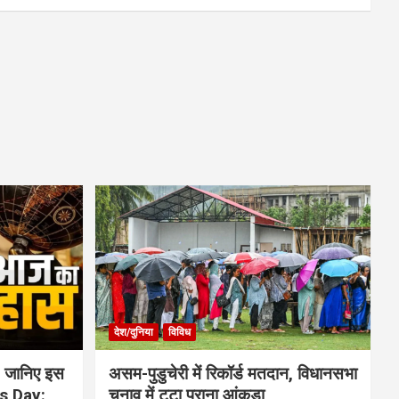
देश/दुनिया
विविध
 जानिए इस
असम-पुडुचेरी में रिकॉर्ड मतदान, विधानसभा
is Day:
चुनाव में टूटा पुराना आंकड़ा