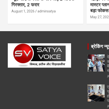
गिरफ्तार, 2 फरार
मास्टर प्ल
बड़ा फोकस
August 1, 2026
adminsatya
May 27, 202
ब्रेकिंग न्य
द
क
ब
म
A
ए
प
ह
प
A