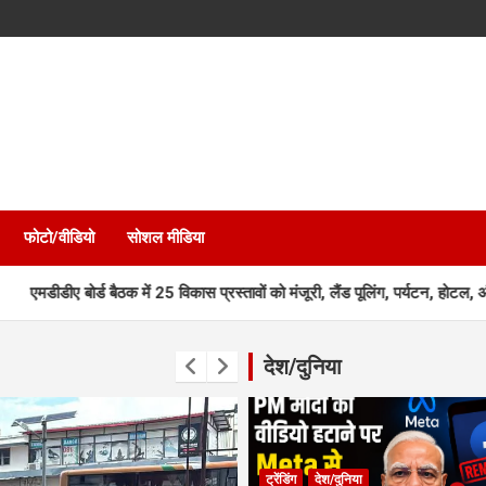
फोटो/वीडियो
सोशल मीडिया
र्ड बैठक में 25 विकास प्रस्तावों को मंजूरी, लैंड पूलिंग, पर्यटन, होटल, औद्योगिक भ
देश/दुनिया
ट्रेंडिंग
देश/दुनिया