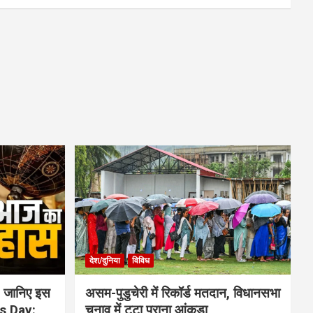
देश/दुनिया
विविध
 जानिए इस
असम-पुडुचेरी में रिकॉर्ड मतदान, विधानसभा
is Day:
चुनाव में टूटा पुराना आंकड़ा