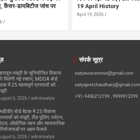
ान, कैंसर-डायबिटीज जांच पर
19 April History
April 19, 2026
6
ूज़
संपर्क सूत्र
ेहरादून-मसूरी के सुनियोजित विकास
satyavoicenews@gmail.com
ो मिलेगी नई रफ्तार, MDDA बोर्ड
ैठक में 25 महत्वपूर्ण प्रस्तावों को
satyajeetchaudhary@gmail.co
ंजूरी
+91-9456212199 , 9999913299
ugust 6, 2026
adminsatya
मडीडीए बोर्ड बैठक में 25 विकास
्रस्तावों को मंजूरी, लैंड पूलिंग, पर्यटन,
ोटल, औद्योगिक भवन और व्यावसायिक
रियोजनाओं पर अहम फैसले
ugust 6, 2026
adminsatya