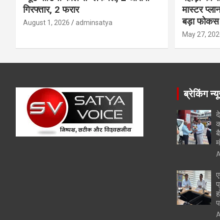
गिरफ्तार, 2 फरार
मास्टर प्ल
बड़ा फोकस
August 1, 2026
adminsatya
May 27, 202
ब्रेकिंग न्य
द
क
ब
म
A
ए
प
ह
प
A