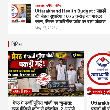
उत्तराखंड
ट्रेंडिंग
विविध
Uttarakhand Health Budget : पहाड़ों
की सेहत सुधारेगा 1075 करोड़ का मास्टर
प्लान, कैंसर-डायबिटीज जांच पर बड़ा फोकस
May 27, 2026
विविध
ट्रेंडिंग
विविध
उत्तराखंड
ट्रे
मेरठ में फर्जी पुलिस चौकी का खुलासा:
Uttarakh
न्यूड वीडियो कॉल से ब्लैकमेल, 2 आरोपी
पहाड़ों की