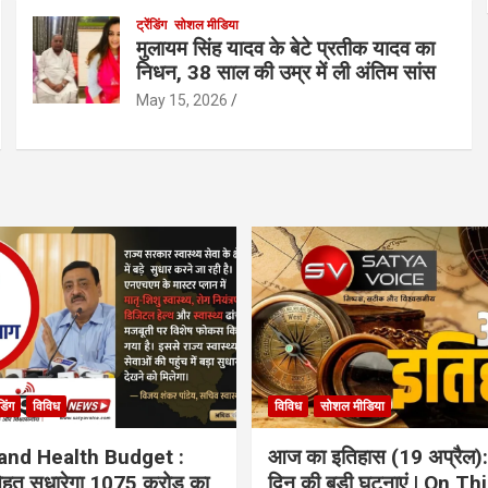
ट्रेंडिंग
सोशल मीडिया
मुलायम सिंह यादव के बेटे प्रतीक यादव का
निधन, 38 साल की उम्र में ली अंतिम सांस
May 15, 2026
ंडिंग
विविध
विविध
सोशल मीडिया
and Health Budget :
आज का इतिहास (19 अप्रैल):
 सेहत सुधारेगा 1075 करोड़ का
दिन की बड़ी घटनाएं | On Th