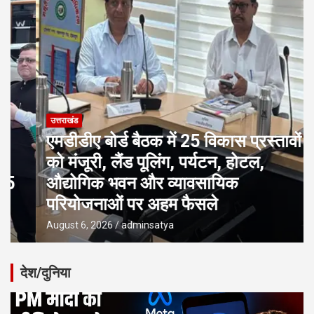
उत्तराखंड
एमडीडीए बोर्ड बैठक में 25 विकास प्रस्तावों
को मंजूरी, लैंड पूलिंग, पर्यटन, होटल,
औद्योगिक भवन और व्यावसायिक
परियोजनाओं पर अहम फैसले
August 6, 2026
adminsatya
देश/दुनिया