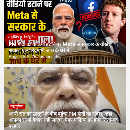
ट्रेंडिंग
देश/दुनिया
PM मोदी का वीडियो हटाने पर Meta से सरकार के तीखे
सवाल, एल्गोरिद्म भी जांच के घेरे में
August 5, 2026
adminsatya
देश/दुनिया
आधी रात को छात्रों के बीच पहुंचा PM मोदी का संदेश, कहा-
आपका संघर्ष बेकार नहीं जाएगा, पेपर माफिया पर होगा निर्णायक
प्रहार