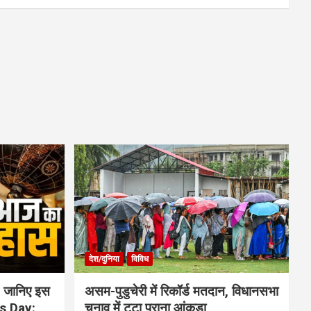
देश/दुनिया
विविध
 जानिए इस
असम-पुडुचेरी में रिकॉर्ड मतदान, विधानसभा
is Day:
चुनाव में टूटा पुराना आंकड़ा