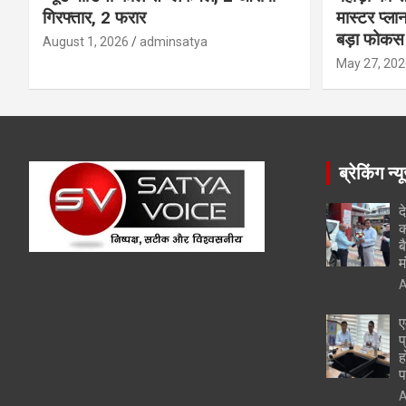
गिरफ्तार, 2 फरार
मास्टर प्ल
बड़ा फोकस
August 1, 2026
adminsatya
May 27, 202
ब्रेकिंग न्य
द
क
ब
म
A
ए
प
ह
प
A