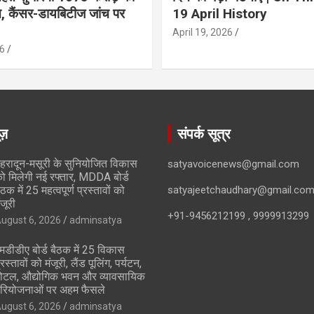
ान, कैंसर-डायबिटीज जांच पर
19 April History
April 19, 2026
6
ूज़
संपर्क सूत्र
ेहरादून-मसूरी के सुनियोजित विकास
satyavoicenews@gmail.com
ो मिलेगी नई रफ्तार, MDDA बोर्ड
ैठक में 25 महत्वपूर्ण प्रस्तावों को
satyajeetchaudhary@gmail.co
ंजूरी
+91-9456212199 , 9999913299
ugust 6, 2026
adminsatya
मडीडीए बोर्ड बैठक में 25 विकास
्रस्तावों को मंजूरी, लैंड पूलिंग, पर्यटन,
ोटल, औद्योगिक भवन और व्यावसायिक
रियोजनाओं पर अहम फैसले
ugust 6, 2026
adminsatya