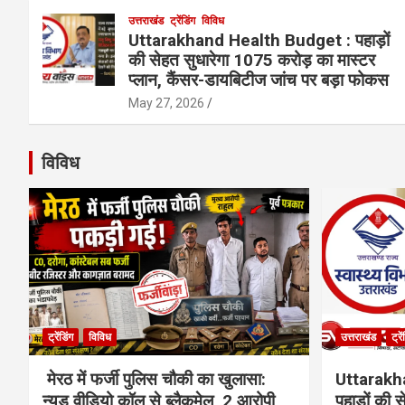
उत्तराखंड
ट्रेंडिंग
विविध
Uttarakhand Health Budget : पहाड़ों
की सेहत सुधारेगा 1075 करोड़ का मास्टर
प्लान, कैंसर-डायबिटीज जांच पर बड़ा फोकस
May 27, 2026
विविध
ट्रेंडिंग
विविध
उत्तराखंड
ट्रे
मेरठ में फर्जी पुलिस चौकी का खुलासा:
Uttarakh
न्यूड वीडियो कॉल से ब्लैकमेल, 2 आरोपी
पहाड़ों की