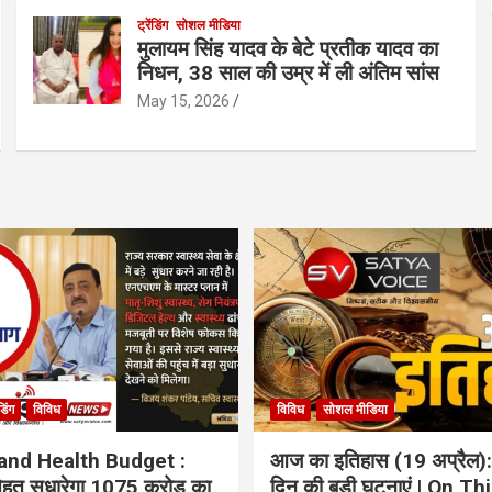
ट्रेंडिंग
सोशल मीडिया
मुलायम सिंह यादव के बेटे प्रतीक यादव का
निधन, 38 साल की उम्र में ली अंतिम सांस
May 15, 2026
ंडिंग
विविध
विविध
सोशल मीडिया
and Health Budget :
आज का इतिहास (19 अप्रैल):
 सेहत सुधारेगा 1075 करोड़ का
दिन की बड़ी घटनाएं | On Th