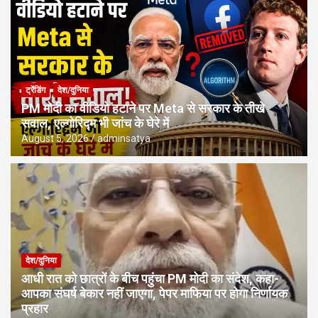
ट्रेंडिंग
देश/दुनिया
PM मोदी का वीडियो हटाने पर Meta से सरकार के तीखे
सवाल, एल्गोरिद्म भी जांच के घेरे में
August 5, 2026
adminsatya
देश/दुनिया
आधी रात को छात्रों के बीच पहुंचा PM मोदी का संदेश, कहा-
आपका संघर्ष बेकार नहीं जाएगा, पेपर माफिया पर होगा निर्णायक
प्रहार