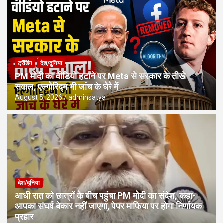
ट्रेंडिंग
देश/दुनिया
PM मोदी का वीडियो हटाने पर Meta से सरकार के तीखे
सवाल, एल्गोरिद्म भी जांच के घेरे में
August 5, 2026
adminsatya
देश/दुनिया
आधी रात को छात्रों के बीच पहुंचा PM मोदी का संदेश, कहा-
आपका संघर्ष बेकार नहीं जाएगा, पेपर माफिया पर होगा निर्णायक
प्रहार