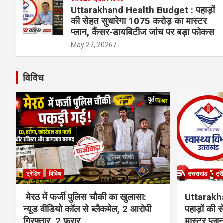
Uttarakhand Health Budget : पहाड़ों
की सेहत सुधारेगा 1075 करोड़ का मास्टर
प्लान, कैंसर-डायबिटीज जांच पर बड़ा फोकस
May 27, 2026
विविध
ट्रेंडिंग
विविध
उत्तराखंड
ट्रे
मेरठ में फर्जी पुलिस चौकी का खुलासा:
Uttarakh
न्यूड वीडियो कॉल से ब्लैकमेल, 2 आरोपी
पहाड़ों की
गिरफ्तार, 2 फरार
मास्टर प्ल