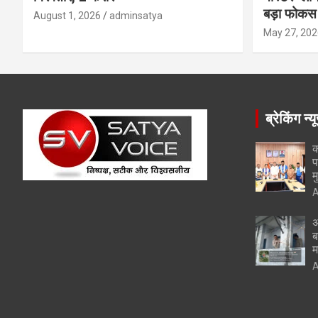
बड़ा फोकस
August 1, 2026
adminsatya
May 27, 202
ब्रेकिंग न्य
क
प
म
A
अ
ब
म
A