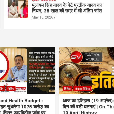
मुलायम सिंह यादव के बेटे प्रतीक यादव का
निधन, 38 साल की उम्र में ली अंतिम सांस
May 15, 2026
ंडिंग
विविध
विविध
सोशल मीडिया
and Health Budget :
आज का इतिहास (19 अप्रैल):
 सेहत सुधारेगा 1075 करोड़ का
दिन की बड़ी घटनाएं | On Th
ान, कैंसर-डायबिटीज जांच पर
19 April History