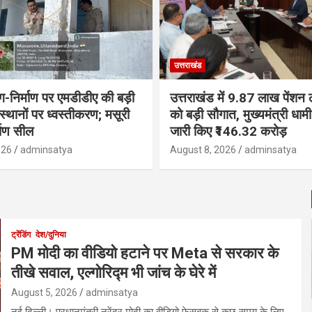
उत्तराखंड
ंग-निर्माण पर एमडीडीए की बड़ी
उत्तराखंड में 9.87 लाख पेंशन ला
 स्थानों पर ध्वस्तीकरण; मसूरी
को बड़ी सौगात, मुख्यमंत्री धा
्माण सील
जारी किए ₹146.32 करोड़
026
adminsatya
August 8, 2026
adminsatya
ट्रेंडिंग
देश/दुनिया
PM मोदी का वीडियो हटाने पर Meta से सरकार के
तीखे सवाल, एल्गोरिद्म भी जांच के घेरे में
August 5, 2026
adminsatya
नई दिल्ली। प्रधानमंत्री नरेंद्र मोदी का वीडियो फेसबुक से कुछ समय के लिए