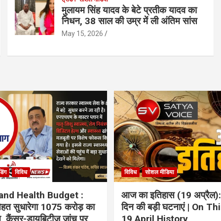
मुलायम सिंह यादव के बेटे प्रतीक यादव का
निधन, 38 साल की उम्र में ली अंतिम सांस
May 15, 2026
ंडिंग
विविध
विविध
सोशल मीडिया
and Health Budget :
आज का इतिहास (19 अप्रैल):
 सेहत सुधारेगा 1075 करोड़ का
दिन की बड़ी घटनाएं | On Th
ान, कैंसर-डायबिटीज जांच पर
19 April History