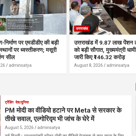
उत्तराखंड
ंग-निर्माण पर एमडीडीए की बड़ी
उत्तराखंड में 9.87 लाख पेंशन ला
 स्थानों पर ध्वस्तीकरण; मसूरी
को बड़ी सौगात, मुख्यमंत्री धा
्माण सील
जारी किए ₹146.32 करोड़
026
adminsatya
August 8, 2026
adminsatya
ट्रेंडिंग
देश/दुनिया
PM मोदी का वीडियो हटाने पर Meta से सरकार के
तीखे सवाल, एल्गोरिद्म भी जांच के घेरे में
August 5, 2026
adminsatya
नई दिल्ली। प्रधानमंत्री नरेंद्र मोदी का वीडियो फेसबुक से कुछ समय के लिए