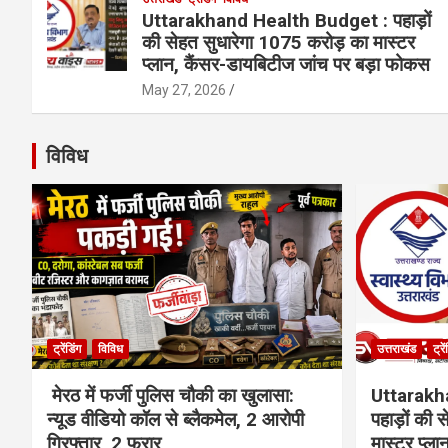
Uttarakhand Health Budget : पहाड़ों
की सेहत सुधारेगा 1075 करोड़ का मास्टर
प्लान, कैंसर-डायबिटीज जांच पर बड़ा फोकस
May 27, 2026
विविध
ट्रेंडिंग
विविध
उत्तराखंड
ट्रे
मेरठ में फर्जी पुलिस चौकी का खुलासा:
Uttarakh
न्यूड वीडियो कॉल से ब्लैकमेल, 2 आरोपी
पहाड़ों की
गिरफ्तार, 2 फरार
मास्टर प्ल