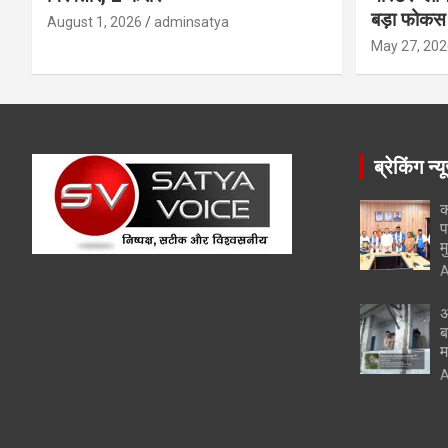
बड़ा फोकस
August 1, 2026
adminsatya
May 27, 202
ब्रेकिंग न्य
क
प
म
A
अ
ब
म
A